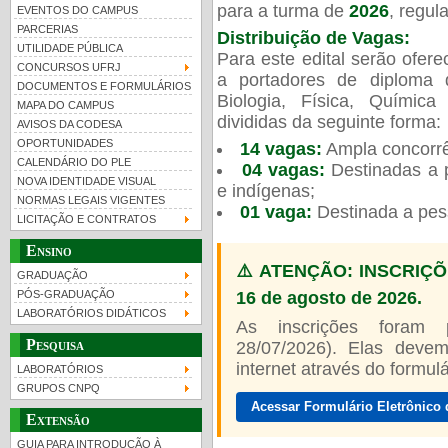
para a turma de
2026
, regu
EVENTOS DO CAMPUS
PARCERIAS
Distribuição de Vagas:
UTILIDADE PÚBLICA
Para este edital serão ofer
CONCURSOS UFRJ
a portadores de diploma 
DOCUMENTOS E FORMULÁRIOS
Biologia, Física, Químic
MAPA DO CAMPUS
UFRJ 100 anos
Guia de boas práticas
PR-
divididas da seguinte forma:
AVISOS DA CODESA
OPORTUNIDADES
14 vagas:
Ampla concorrê
htt
CALENDÁRIO DO PLE
04 vagas:
Destinadas a p
NOVA IDENTIDADE VISUAL
e indígenas;
NORMAS LEGAIS VIGENTES
01 vaga:
Destinada a pes
LICITAÇÃO E CONTRATOS
Ensino
⚠️ ATENÇÃO: INSCRIÇÕ
GRADUAÇÃO
16 de agosto de 2026.
PÓS-GRADUAÇÃO
LABORATÓRIOS DIDÁTICOS
As inscrições foram
Pesquisa
28/07/2026). Elas devem
internet através do formulár
LABORATÓRIOS
GRUPOS CNPQ
Acessar Formulário Eletrônico 
Extensão
GUIA PARA INTRODUÇÃO À