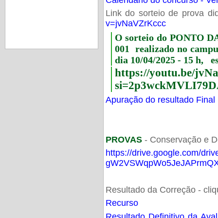
Link do sorteio de prova di
v=jvNaVZrKccc
O sorteio do PONTO 
001 realizado no camp
dia 10/04/2025 - 15 h, e
https://youtu.be/jv
si=2p3wckMVLI79D
Apuração do resultado Final
PROVAS
- Conservação e D
https://drive.google.com/dri
gW2VSWqpWo5JeJAPrmQXV
Resultado da Correção - cli
Recurso
Resultado Definitivo da Ava