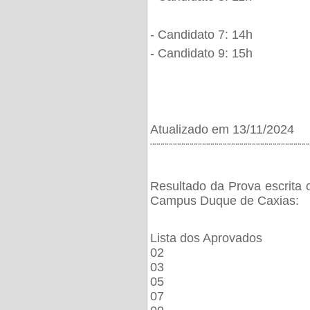
- Candidato 7: 14h
- Candidato 9: 15h
Atualizado em 13/11/2024
¨¨¨¨¨¨¨¨¨¨¨¨¨¨¨¨¨¨¨¨¨¨¨¨¨¨¨¨¨¨¨¨¨¨¨¨¨¨
Resultado da Prova escrita 
Campus Duque de Caxias:
Lista dos Aprovados
02
03
05
07