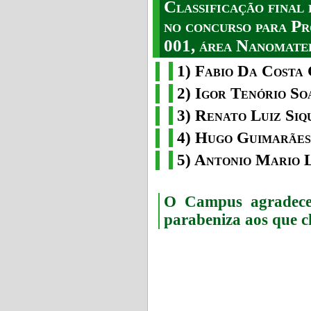
Classificação fina
no concurso para Pr
001, área Nanomater
1) Fabio Da Costa 
2) Igor Tenório So
3) Renato Luiz Siq
4) Hugo Guimarães
5) Antonio Mario 
O Campus agradece 
parabeniza aos que c