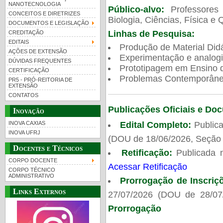
NANOTECNOLOGIA
Público-alvo:
Professores
CONCEITOS E DIRETRIZES
Biologia, Ciências, Física e 
DOCUMENTOS E LEGISLAÇÃO
Linhas de Pesquisa:
CREDITAÇÃO
EDITAIS
Produção de Material Didá
AÇÕES DE EXTENSÃO
Experimentação e analogi
DÚVIDAS FREQUENTES
Prototipagem em Ensino de
CERTIFICAÇÃO
Problemas Contemporâneo
PR5 - PRÓ-REITORIA DE
EXTENSÃO
CONTATOS
Publicações Oficiais e Do
Inovação
Edital Completo:
Publica
INOVA CAXIAS
INOVA UFRJ
(DOU de 18/06/2026, Seção 
Docentes e Técnicos
Retificação:
Publicada 
CORPO DOCENTE
Acessar Retificação
CORPO TÉCNICO
ADMINISTRATIVO
Prorrogação de Inscriç
Links Externos
27/07/2026 (DOU de 28/07
Prorrogação