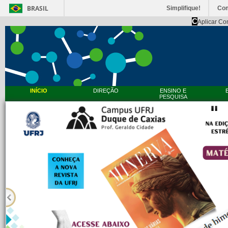
BRASIL
Simplifique!
Co
C
Aplicar Co
INÍCIO
DIREÇÃO
ENSINO E
PESQUISA