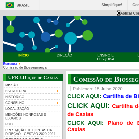
BRASIL
Simplifique!
Co
C
Aplicar Co
INÍCIO
DIREÇÃO
ENSINO E
PESQUISA
Estrutura
Comissão de Biossegurança
UFRJ-Duque de Caxias
Comissão de Biosse
MISSÃO
Publicado: 15 Julho 2020
ESTRUTURA
CLICK AQUI:
Cartilha de 
HISTÓRICO
CONSELHO
CLICK AQUI:
Cartilha
LOCALIZAÇÃO
de Caxias
MENÇÕES HONROSAS E
ELOGIOS
CLICK AQUI:
Plano de 
PGD
Caxias
PRESTAÇÃO DE CONTAS DA
DIREÇÃO - GESTÃO 2020-2024