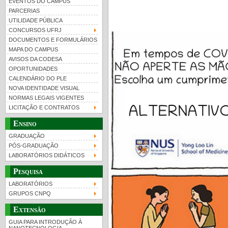
EVENTOS DO CAMPUS
PARCERIAS
UTILIDADE PÚBLICA
CONCURSOS UFRJ
DOCUMENTOS E FORMULÁRIOS
MAPA DO CAMPUS
UFRJ 100 anos
Guia de boas práticas
PR-
AVISOS DA CODESA
OPORTUNIDADES
htt
CALENDÁRIO DO PLE
NOVA IDENTIDADE VISUAL
NORMAS LEGAIS VIGENTES
LICITAÇÃO E CONTRATOS
Ensino
GRADUAÇÃO
PÓS-GRADUAÇÃO
LABORATÓRIOS DIDÁTICOS
Pesquisa
LABORATÓRIOS
GRUPOS CNPQ
Extensão
GUIA PARA INTRODUÇÃO À