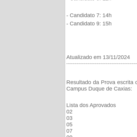
- Candidato 7: 14h
- Candidato 9: 15h
Atualizado em 13/11/2024
¨¨¨¨¨¨¨¨¨¨¨¨¨¨¨¨¨¨¨¨¨¨¨¨¨¨¨¨¨¨¨¨¨¨¨¨¨¨
Resultado da Prova escrita 
Campus Duque de Caxias:
Lista dos Aprovados
02
03
05
07