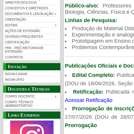
NANOTECNOLOGIA
Público-alvo:
Professores
CONCEITOS E DIRETRIZES
Biologia, Ciências, Física e 
DOCUMENTOS E LEGISLAÇÃO
Linhas de Pesquisa:
CREDITAÇÃO
EDITAIS
Produção de Material Didá
AÇÕES DE EXTENSÃO
Experimentação e analogi
DÚVIDAS FREQUENTES
Prototipagem em Ensino de
CERTIFICAÇÃO
Problemas Contemporâneo
PR5 - PRÓ-REITORIA DE
EXTENSÃO
CONTATOS
Publicações Oficiais e Do
Inovação
Edital Completo:
Publica
INOVA CAXIAS
INOVA UFRJ
(DOU de 18/06/2026, Seção 
Docentes e Técnicos
Retificação:
Publicada 
CORPO DOCENTE
Acessar Retificação
CORPO TÉCNICO
ADMINISTRATIVO
Prorrogação de Inscriç
Links Externos
27/07/2026 (DOU de 28/07
Prorrogação