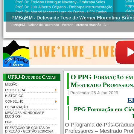
PMBqBM - Defesa de Tese de Werner Florentino Bran
PMBqBM - Defesa de Doutorado - Werner Florentino Brandão A...
O PPG Formação em C
UFRJ-Duque de Caxias
Mestrado Profissiona
MISSÃO
ESTRUTURA
Publicado: 28 Julho 2026
HISTÓRICO
E
CONSELHO
LOCALIZAÇÃO
PPG Formação em Ciênc
MENÇÕES HONROSAS E
ELOGIOS
PGD
O Programa de Pós-Gradua
PRESTAÇÃO DE CONTAS DA
Professores – Mestrado Profi
DIREÇÃO - GESTÃO 2020-2024