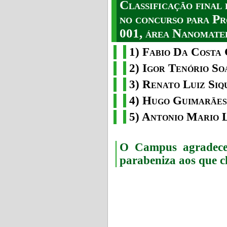
Classificação fina
no concurso para Pr
001, área Nanomater
1) Fabio Da Costa 
2) Igor Tenório So
3) Renato Luiz Siq
4) Hugo Guimarães
5) Antonio Mario 
O Campus agradece 
parabeniza aos que c