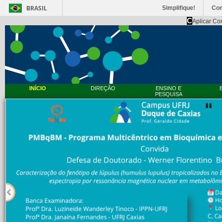
BRASIL
Simplifique!
Co
C
Aplicar Co
INÍCIO
DIREÇÃO
ENSINO E
PESQUISA