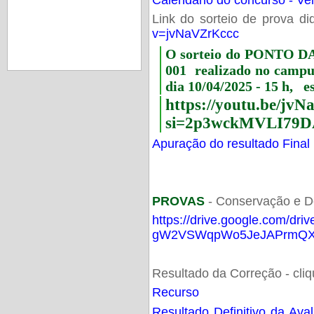
Link do sorteio de prova di
v=jvNaVZrKccc
O sorteio do PONTO 
001 realizado no camp
dia 10/04/2025 - 15 h, e
https://youtu.be/jv
si=2p3wckMVLI79D
Apuração do resultado Final
PROVAS
- Conservação e D
https://drive.google.com/dri
gW2VSWqpWo5JeJAPrmQXV
Resultado da Correção - cli
Recurso
Resultado Definitivo da Ava