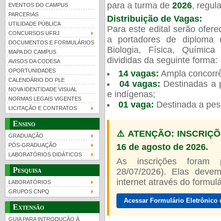
para a turma de
2026
, regu
EVENTOS DO CAMPUS
PARCERIAS
Distribuição de Vagas:
UTILIDADE PÚBLICA
Para este edital serão ofer
CONCURSOS UFRJ
a portadores de diploma 
DOCUMENTOS E FORMULÁRIOS
Biologia, Física, Químic
MAPA DO CAMPUS
UFRJ 100 anos
divididas da seguinte forma:
AVISOS DA CODESA
OPORTUNIDADES
14 vagas:
Ampla concorrê
CALENDÁRIO DO PLE
04 vagas:
Destinadas a p
NOVA IDENTIDADE VISUAL
e indígenas;
NORMAS LEGAIS VIGENTES
01 vaga:
Destinada a pes
LICITAÇÃO E CONTRATOS
Ensino
⚠️ ATENÇÃO: INSCRIÇÕ
GRADUAÇÃO
16 de agosto de 2026.
PÓS-GRADUAÇÃO
LABORATÓRIOS DIDÁTICOS
As inscrições foram
Pesquisa
28/07/2026). Elas devem
internet através do formulár
LABORATÓRIOS
GRUPOS CNPQ
Acessar Formulário Eletrônico 
Extensão
GUIA PARA INTRODUÇÃO À