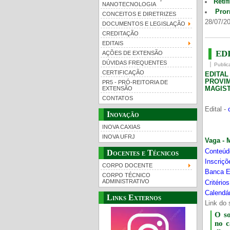
Retif
NANOTECNOLOGIA
Pror
CONCEITOS E DIRETRIZES
28/07/20
DOCUMENTOS E LEGISLAÇÃO
CREDITAÇÃO
EDITAIS
EDI
AÇÕES DE EXTENSÃO
DÚVIDAS FREQUENTES
Public
CERTIFICAÇÃO
EDITA
PROVI
PR5 - PRÓ-REITORIA DE
MAGIST
EXTENSÃO
CONTATOS
Edital -
Inovação
INOVA CAXIAS
INOVA UFRJ
Vaga - 
Conteúd
Docentes e Técnicos
Inscriç
CORPO DOCENTE
Banca E
CORPO TÉCNICO
ADMINISTRATIVO
Critério
Calendár
Links Externos
Link do 
O s
no 