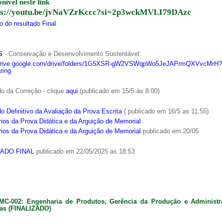
onível neste link
ps://youtu.be/jvNaVZrKccc?si=2p3wckMVLI79DAzc
 do resultado Final
S
- Conservação e Desenvolvimento Sustentável:
/drive.google.com/drive/folders/1G5XSR-gW2VSWqpWo5JeJAPrmQXVvcMrH?
ring
o da Correção - clique
aqui
(publicado em 15/5 às 8:00)
o Definitivo da Avaliação da Prova Escrita
( publicado em 16/5 as 11:55)
ios da Prova Didática e da Arguição de Memorial
ios da Prova Didática e da Arguição de Memorial
publicado em 20/05
ADO FINAL
publicado em 22/05/2025 as 18:53
MC-002: Engenharia de Produtos, Gerência da Produção e Administ
as (FINALIZADO)