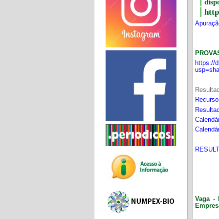
disp
htt
Apuração
PROVA
https:/
usp=sha
Resultad
Recurso
Resultad
Calendár
Calendár
RESULT
Vaga - 
Empres