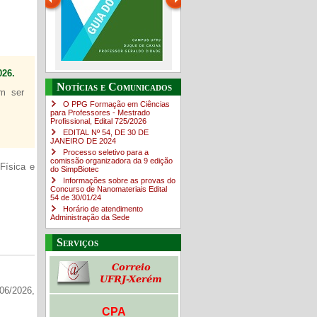
26.
Guia do estudante
O Campus em Números
Notícias e Comunicados
em ser
4sNpOf3w
O PPG Formação em Ciências
para Professores - Mestrado
Profissional, Edital ​725/202​6
EDITAL Nº 54, DE 30 DE
JANEIRO DE 2024
Processo seletivo para a
comissão organizadora da 9 edição
Física e
do SimpBiotec
Informações sobre as provas do
Concurso de Nanomateriais Edital
54 de 30/01/24
Horário de atendimento
Administração da Sede
Serviços
06/2026,
CPA