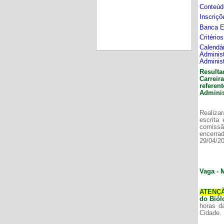
Conteúd
Inscriç
Banca 
Critério
Calend
Adminis
Adminis
Resulta
Carrei
refere
Adminis
Realizar
escrita
comissã
encerr
29/04/2
Vaga - 
ATENÇ
do Bió
horas d
Cidade.