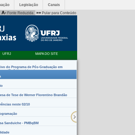
mação
Legislação
Canais
A-
»»
Fonte Reduzida
Pular para Conteúdo
UFRJ
MAPA DO SITE
tivo do Programa de Pós-Graduação em
emas (PpG Nanobiossistemas)
a
io
sa de Tese de Werner Florentino Brandão
vências neste 02/10
rogramação
lsa Sanduiche - PMBqBM
lidade