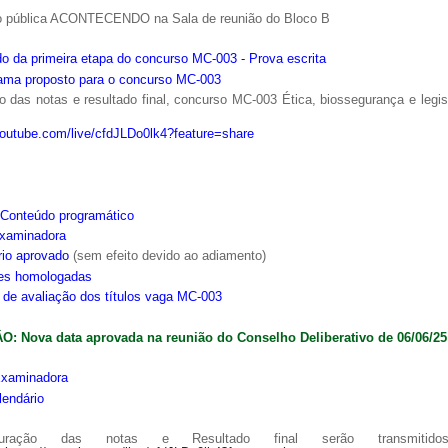
o pública ACONTECENDO na Sala de reunião do Bloco B
o da primeira etapa do concurso MC-003 - Prova escrita
ama proposto para o concurso MC-003
 das notas e resultado final, concurso MC-003 Ética, biossegurança e legi
youtube.com/live/cfdJLDo0lk4?feature=share
Conteúdo programático
xaminadora
rio aprovado
(sem efeito devido ao adiamento)
ões homologadas
s de avaliação dos títulos vaga MC-003
: Nova data aprovada na reunião do Conselho Deliberativo de 06/06/25
xaminadora
lendário
ração das notas e Resultado final serão transmitido