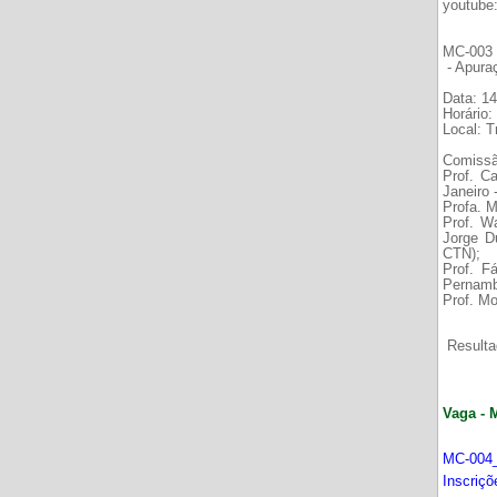
youtube
MC-003 É
- Apura
Data: 14
Horário:
Local: 
Comissã
Prof. C
Janeiro
Profa. M
Prof. W
Jorge D
CTN);
Prof. F
Pernamb
Prof. Mo
Resultad
Vaga - 
MC-004_
Inscriç