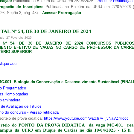
icação:
Publicada no Boletim da UFRJ em 25/06/2026 –
Acessar Retificação
rogação de Inscrições:
Publicada no Boletim da UFRJ em 27/07/2026 
26, Seção 3, pág. 48) –
Acessar Prorrogação
TAL Nº 54, DE 30 DE JANEIRO DE 2024
ado: 27 Fevereiro 2025
L Nº 54, DE 30 DE JANEIRO DE 2024 CONCURSOS PÚBLICO
MENTO EFETIVO DE VAGAS NO CARGO DE PROFESSOR DA CARRE
ÉRIO SUPERIOR
clique aqui
MC-001:
Biologia da Conservação e Desenvolvimento Sustentável (FINA
o Programático
ões Homologadas
xaminadora
s de Avaliação de Títulos
io do concurso - Versão retificada
sorteio de prova didática:
https://www.youtube.com/watch?v=jvNaVZrKccc
orteio do PONTO DA PROVA DIDÁTICA da vaga MC-001 real
campus da UFRJ em Duque de Caxias no dia 10/04/2025 - 15 h,