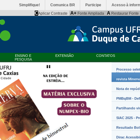
Simplifique!
Comunica BR
Participe
Acesso à infor
C
A+
A
Aplicar Contraste
Fonte Ampliada
Restaurar Fonte
ENSINO E
EXTENSÃO
CONTATOS
PESQUISA
Processo sele
Nanobiossist
revista Minerv
Nota de repúd
PMBqBM - Defe
Partilhando vi
SIAC 2025 - P
Resultado Bo
Dirac Acessibi