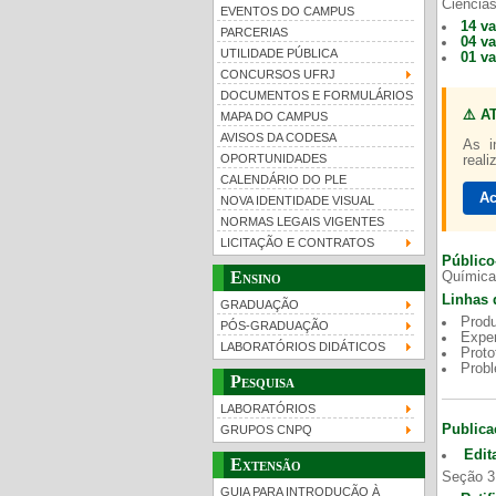
Ciências
EVENTOS DO CAMPUS
14 v
PARCERIAS
04 v
UTILIDADE PÚBLICA
01 v
CONCURSOS UFRJ
DOCUMENTOS E FORMULÁRIOS
⚠️ A
MAPA DO CAMPUS
UFRJ 100 anos
Gui
AVISOS DA CODESA
As i
OPORTUNIDADES
reali
CALENDÁRIO DO PLE
Ac
NOVA IDENTIDADE VISUAL
NORMAS LEGAIS VIGENTES
LICITAÇÃO E CONTRATOS
Público
Ensino
Química
Linhas 
GRADUAÇÃO
Produ
PÓS-GRADUAÇÃO
Exper
LABORATÓRIOS DIDÁTICOS
Proto
Prob
Pesquisa
LABORATÓRIOS
Publica
GRUPOS CNPQ
Edit
Extensão
Seção 3
GUIA PARA INTRODUÇÃO À