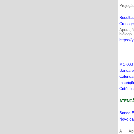
Projeçã
Resultad
Cronogr
Apuração
biólogo
https://
MC-003 
Banca e
Calendá
Inscriç
Critério
ATENÇÂO
Banca E
Novo ca
A Apu