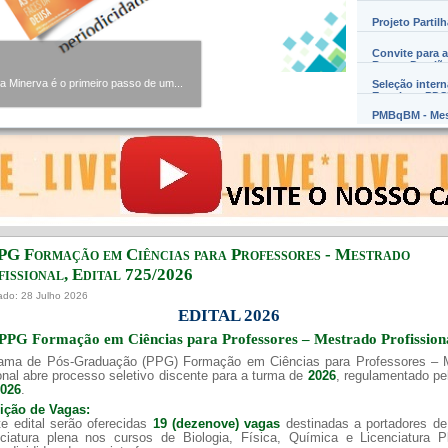
Projeto Partil
Convite para a
Barros Damião
Minerva é o primeiro passo de um...
Seleção inter
Exterior – PD
PMBqBM - Mes
PG Formação em Ciências para Professores - Mestrado
issional, Edital ​725/202​6
ado: 28 Julho 2026
EDITAL 2026
PPG Formação em Ciências para Professores – Mestrado Profission
ama de Pós-Graduação (PPG) Formação em Ciências para Professores – 
onal abre processo seletivo discente para a turma de
2026
, regulamentado p
2026
.
uição de Vagas:
e edital serão oferecidas
19 (dezenove) vagas
destinadas a portadores de
nciatura plena nos cursos de Biologia, Física, Química e Licenciatura 