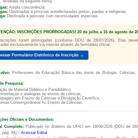
, divididas da seguinte forma:
agas:
Ampla concorrência;
agas:
Destinadas a pessoas autodeclaradas pretas, pardas e indígenas;
aga:
Destinada a pessoas com necessidades especiais.
TENÇÃO: INSCRIÇÕES PRORROGADAS! 20 de julho a 16 de agosto de 20
a de boas práticas
PR-7 Canal Youtube
nscrições foram prorrogadas (conforme DOU de 28/07/2026). Elas dev
zadas exclusivamente via internet através do formulário oficial.
https://www.youtube.com/channel/UC46BbEKCwNCdJvi
essar Formulário Eletrônico de Inscrição →
-alvo:
Professores da Educação Básica das áreas de Biologia, Ciências, 
.
de Pesquisa:
ção de Material Didático e Paradidático;
imentação e analogias no ensino de ciências;
tipagem em Ensino de Ciências e Divulgação Científica;
lemas Contemporâneos no Ensino de Ciências.
ções Oficiais e Documentos:
al Completo:
Publicado no Boletim da UFRJ em 18/06/2026 (DOU de 18/
, pág. 84) –
Acessar Edital