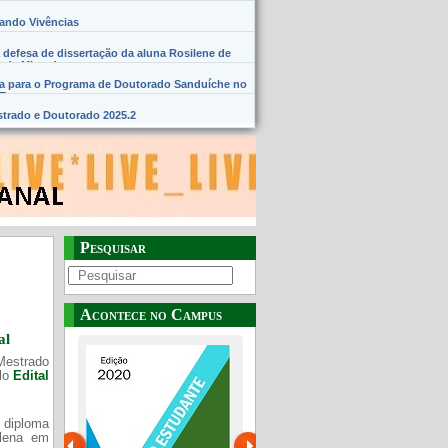
hando Vivências
 defesa de dissertação da aluna Rosilene de
 de Miranda
na para o Programa de Doutorado Sanduíche no
SE
trado e Doutorado 2025.2
Pesquisar
Acontece no Campus
al
Mestrado
elo
Edital
 diploma
Plena em