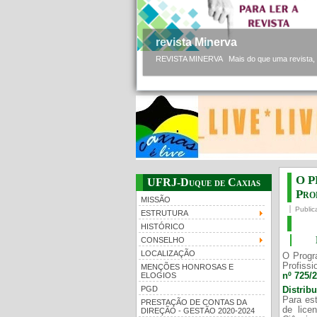
revista Minerva
REVISTA MINERVA Mais do que uma revista, a 
O P
UFRJ-Duque de Caxias
Prof
MISSÃO
Public
ESTRUTURA
HISTÓRICO
CONSELHO
LOCALIZAÇÃO
O Progr
Profissi
MENÇÕES HONROSAS E
nº 725/
ELOGIOS
PGD
Distrib
Para est
PRESTAÇÃO DE CONTAS DA
de lice
DIREÇÃO - GESTÃO 2020-2024