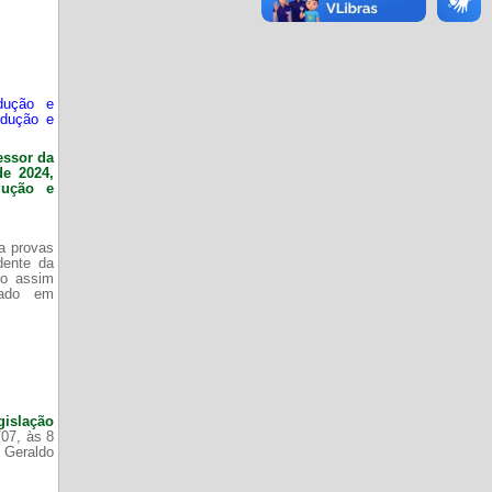
dução e
odução e
essor da
de 2024,
dução e
da provas
dente da
do assim
zado em
gislação
/07, às 8
 Geraldo