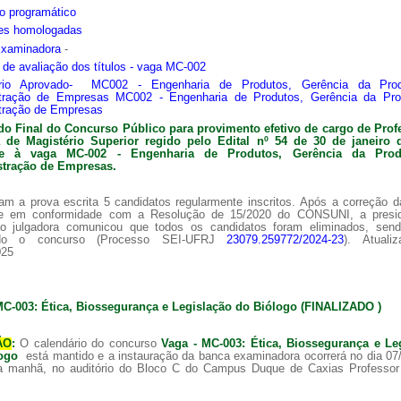
o programático
ões homologadas
Examinadora
-
s de avaliação dos títulos - vaga MC-002
ário Aprovado- MC002 - Engenharia de Produtos, Gerência da Pro
tração de Empresas MC002 - Engenharia de Produtos, Gerência da Pr
tração de Empresas
do Final do Concurso Público para provimento efetivo de cargo de Prof
ra de
Magistério Superior regido pelo Edital nº 54 de 30 de janeiro 
nte à vaga MC-002 -
Engenharia de Produtos, Gerência da Pro
tração de Empresas.
am a prova escrita 5 candidatos regularmente inscritos. Após a correção 
 e em conformidade com a Resolução de 15/2020 do CONSUNI, a presi
o julgadora comunicou que todos os candidatos foram eliminados, sen
ado o concurso (Processo SEI-UFRJ
23079.259772/2024-23
). Atuali
025
MC-003: Ética, Biossegurança e Legislação do Biólogo (FINALIZADO )
ÃO
:
O calendário do concurso
Vaga - MC-003: Ética, Biossegurança e Le
logo
está mantido e a instauração da banca examinadora ocorrerá no dia 07
a manhã, no auditório do Bloco C do Campus Duque de Caxias Professor