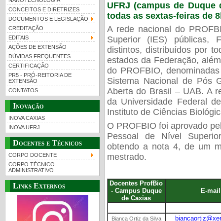
NANOTECNOLOGIA
UFRJ (campus de Duque de
CONCEITOS E DIRETRIZES
todas as sextas-feiras de 8
DOCUMENTOS E LEGISLAÇÃO
A rede nacional do PROFBI
CREDITAÇÃO
EDITAIS
Superior (IES) públicas,
AÇÕES DE EXTENSÃO
distintos, distribuídos por t
DÚVIDAS FREQUENTES
estados da Federação, além 
CERTIFICAÇÃO
do PROFBIO, denominadas In
PR5 - PRÓ-REITORIA DE
Sistema Nacional de Pós 
EXTENSÃO
Aberta do Brasil – UAB. A
CONTATOS
da Universidade Federal 
Inovação
Instituto de Ciências Biológi
INOVA CAXIAS
O PROFBIO foi aprovado pe
INOVA UFRJ
Pessoal de Nível Superi
Docentes e Técnicos
obtendo a nota 4, de um m
mestrado.
CORPO DOCENTE
CORPO TÉCNICO
ADMINISTRATIVO
Docentes ProfBio
Links Externos
- Campus Duque
E-mail
de Caxias
biancaortiz@xer
Bianca Ortiz da Silva