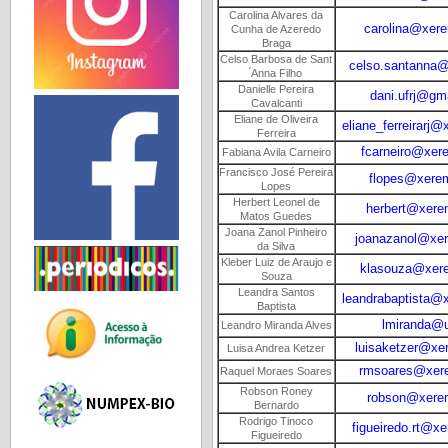
Carolina Alvares da
carolina@xerem
Cunha de Azeredo
Braga
Celso Barbosa de Sant
celso.santanna
́Anna Filho
Danielle Pereira
dani.ufrj@gm
Cavalcanti
Eliane de Oliveira
eliane_ferreirarj@
Ferreira
fcarneiro@xere
Fabiana Avila Carneiro
Francisco José Pereira
flopes@xerem.
Lopes
Herbert Leonel de
herbert@xerem
Matos Guedes
Joana Zanol Pinheiro
joanazanol@xere
da Silva
Kleber Luiz de Araujo e
klasouza@xere
Souza
Leandra Santos
leandrabaptista@x
Baptista
lmiranda@uf
Leandro Miranda Alves
luisaketzer@xer
Luisa Andrea Ketzer
rmsoares@xere
Raquel Moraes Soares
Robson Roney
robson@xerem
Bernardo
Rodrigo Tinoco
figueiredo.rt@xe
Figueiredo