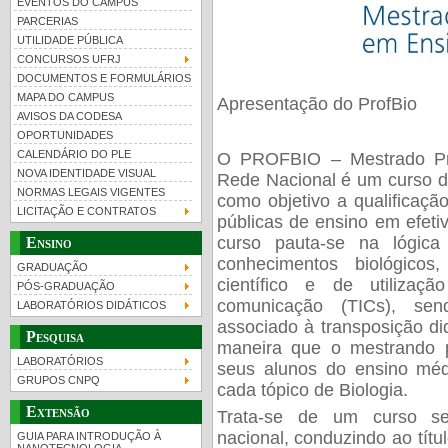
EVENTOS DO CAMPUS
PARCERIAS
UTILIDADE PÚBLICA
CONCURSOS UFRJ
DOCUMENTOS E FORMULÁRIOS
MAPA DO CAMPUS
Apresentação do ProfBio
UFRJ 100 anos
Guia de boas práticas
PR-
AVISOS DA CODESA
OPORTUNIDADES
htt
CALENDÁRIO DO PLE
O PROFBIO – Mestrado Pro
NOVA IDENTIDADE VISUAL
Rede Nacional é um curso d
NORMAS LEGAIS VIGENTES
como objetivo a qualificaçã
LICITAÇÃO E CONTRATOS
públicas de ensino em efeti
curso pauta-se na lógica
Ensino
conhecimentos biológico
GRADUAÇÃO
científico e de utilizaç
PÓS-GRADUAÇÃO
comunicação (TICs), sen
LABORATÓRIOS DIDÁTICOS
associado à transposição di
Pesquisa
maneira que o mestrando 
LABORATÓRIOS
seus alunos do ensino méd
GRUPOS CNPQ
cada tópico de Biologia.
Extensão
Trata-se de um curso sem
nacional, conduzindo ao tít
GUIA PARA INTRODUÇÃO À