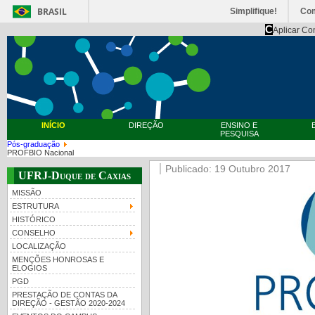
BRASIL
Simplifique!
Co
C
Aplicar Co
INÍCIO
DIREÇÃO
ENSINO E
PESQUISA
Pós-graduação
PROFBIO Nacional
Publicado: 19 Outubro 2017
UFRJ-Duque de Caxias
MISSÃO
ESTRUTURA
HISTÓRICO
CONSELHO
LOCALIZAÇÃO
MENÇÕES HONROSAS E
ELOGIOS
PGD
PRESTAÇÃO DE CONTAS DA
DIREÇÃO - GESTÃO 2020-2024