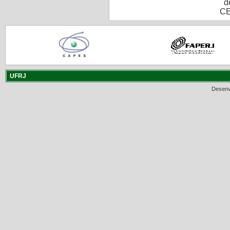
d
CE
UFRJ
Desenv