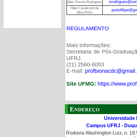
srodrigues@xere
Silas Pessini Rodrigues
Filipe Cavalcanti da
portofilipe@g
Silva Porto
REGULAMENTO
Mais informações:
Secretaria de Pós-Gradua
UFRJ.
(21) 2560-6053
E-mail:
profbionacdc@gmail
Site UFMG:
https://www.prof
Endereço
Universidade 
Campus UFRJ - Duque
Rodovia Washington Luiz, n. 19.