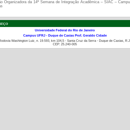
o Organizadora da 14ª Semana de Integração Acadêmica – SIAC – Camp
as
reço
Universidade Federal do Rio de Janeiro
Campus UFRJ - Duque de Caxias Prof. Geraldo Cidade
Rodovia Washington Luiz, n. 19.593, km 104,5 - Santa Cruz da Serra - Duque de Caxias, R.J
CEP: 25.240-005