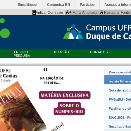
Simplifique!
Comunica BR
Participe
Acesso à infor
C
A+
A
Aplicar Contraste
Fonte Ampliada
Restaurar Fonte
ENSINO E
EXTENSÃO
CONTATOS
PESQUISA
Processo sele
Nanobiossist
revista Minerv
Nota de repúd
PMBqBM - Defe
Partilhando vi
SIAC 2025 - P
Resultado Bo