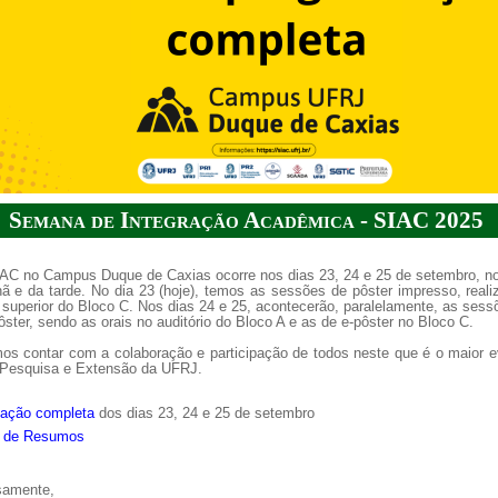
a de boas práticas
PR-7 Canal Youtube
https://www.youtube.com/channel/UC46BbEKCwNCdJvi
ª Semana de Integração Acadêmica - SIAC 2025
IAC no Campus Duque de Caxias ocorre nos dias 23, 24 e 25 de setembro, no
 e da tarde. No dia 23 (hoje), temos as sessões de pôster impresso, real
 superior do Bloco C. Nos dias 24 e 25, acontecerão, paralelamente, as sess
ôster, sendo as orais no auditório do Bloco A e as de e-pôster no Bloco C.
os contar com a colaboração e participação de todos neste que é o maior e
 Pesquisa e Extensão da UFRJ.
ação completa
dos dias 23, 24 e 25 de setembro
 de Resumos
samente,