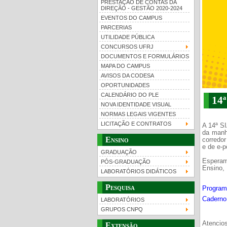
PRESTAÇÃO DE CONTAS DA
DIREÇÃO - GESTÃO 2020-2024
EVENTOS DO CAMPUS
PARCERIAS
UTILIDADE PÚBLICA
CONCURSOS UFRJ
DOCUMENTOS E FORMULÁRIOS
MAPA DO CAMPUS
UFRJ 100 anos
Gui
AVISOS DA CODESA
OPORTUNIDADES
CALENDÁRIO DO PLE
14
NOVA IDENTIDADE VISUAL
NORMAS LEGAIS VIGENTES
LICITAÇÃO E CONTRATOS
A 14ª S
da manhã
Ensino
corredor
e de e-p
GRADUAÇÃO
Esperam
PÓS-GRADUAÇÃO
Ensino,
LABORATÓRIOS DIDÁTICOS
Pesquisa
Program
Caderno
LABORATÓRIOS
GRUPOS CNPQ
Atencio
Extensão