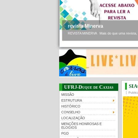
revista Minerva
REVISTA MINERVA Mais do que uma revista, a 
SIA
UFRJ-Duque de Caxias
Public
MISSÃO
ESTRUTURA
HISTÓRICO
CONSELHO
LOCALIZAÇÃO
MENÇÕES HONROSAS E
ELOGIOS
PGD