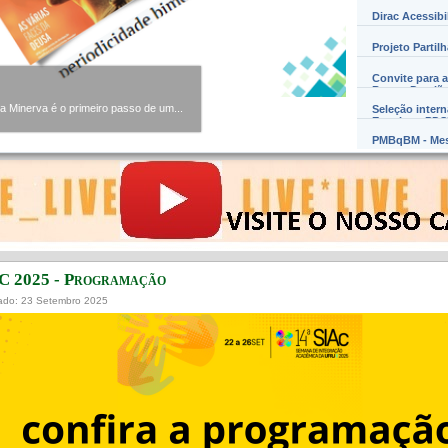
Dirac Acessibi
Projeto Partil
Convite para a
Barros Damião
Minerva é o primeiro passo de um...
Seleção inter
Exterior – PD
PMBqBM - Mes
C 2025 - Programação
ado: 23 Setembro 2025