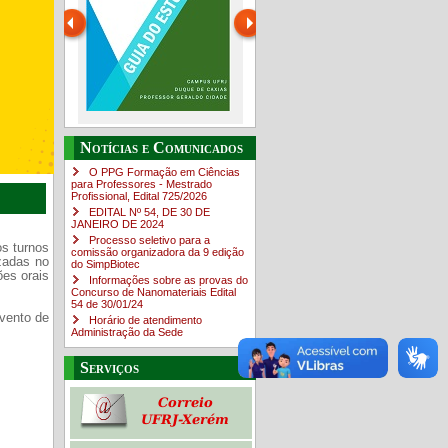
Guia do estudante
O Campus em Números
Notícias e Comunicados
4sNpOf3w
O PPG Formação em Ciências
para Professores - Mestrado
Profissional, Edital ​725/202​6
EDITAL Nº 54, DE 30 DE
JANEIRO DE 2024
Processo seletivo para a
s turnos
comissão organizadora da 9 edição
izadas no
do SimpBiotec
ões orais
Informações sobre as provas do
Concurso de Nanomateriais Edital
54 de 30/01/24
vento de
Horário de atendimento
Administração da Sede
Serviços