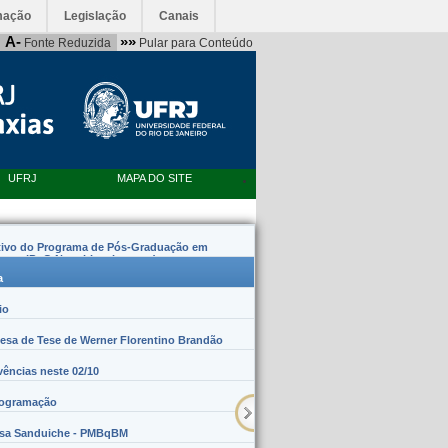
mação
Legislação
Canais
A-
»»
Fonte Reduzida
Pular para Conteúdo
UFRJ
MAPA DO SITE
tivo do Programa de Pós-Graduação em
emas (PpG Nanobiossistemas)
a
io
sa de Tese de Werner Florentino Brandão
vências neste 02/10
rogramação
lsa Sanduiche - PMBqBM