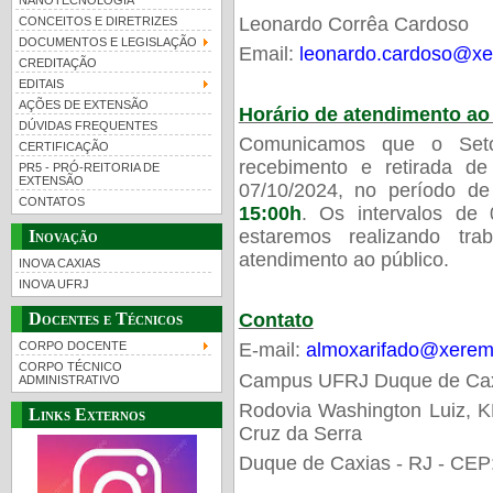
NANOTECNOLOGIA
Leonardo Corrêa Cardoso
CONCEITOS E DIRETRIZES
DOCUMENTOS E LEGISLAÇÃO
Email:
leonardo.cardoso@xer
CREDITAÇÃO
EDITAIS
AÇÕES DE EXTENSÃO
Horário de atendimento ao
DÚVIDAS FREQUENTES
Comunicamos que o Setor
CERTIFICAÇÃO
recebimento e retirada de 
PR5 - PRÓ-REITORIA DE
EXTENSÃO
07/10/2024, no período de
CONTATOS
15:00h
. Os intervalos de
estaremos realizando tra
Inovação
atendimento ao público.
INOVA CAXIAS
INOVA UFRJ
Contato
Docentes e Técnicos
CORPO DOCENTE
E-mail:
almoxarifado@xerem.
CORPO TÉCNICO
Campus UFRJ Duque de Ca
ADMINISTRATIVO
Rodovia Washington Luiz, KM
Links Externos
Cruz da Serra
Duque de Caxias - RJ - CEP