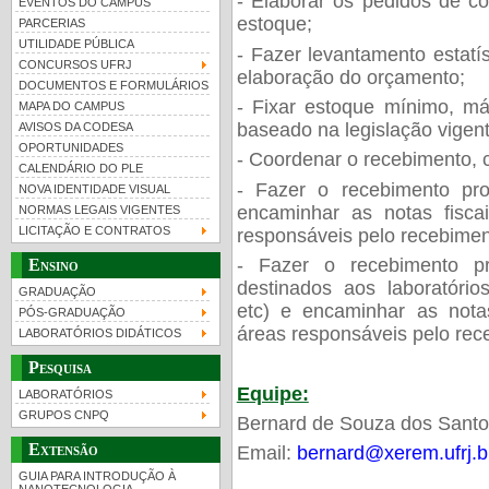
- Elaborar os pedidos de c
EVENTOS DO CAMPUS
estoque;
PARCERIAS
UTILIDADE PÚBLICA
- Fazer levantamento estatí
CONCURSOS UFRJ
elaboração do orçamento;
DOCUMENTOS E FORMULÁRIOS
- Fixar estoque mínimo, má
MAPA DO CAMPUS
UFRJ 100 anos
Guia de boas práticas
PR-
baseado na legislação vigent
AVISOS DA CODESA
OPORTUNIDADES
htt
- Coordenar o recebimento, c
CALENDÁRIO DO PLE
- Fazer o recebimento pro
NOVA IDENTIDADE VISUAL
encaminhar as notas fisca
NORMAS LEGAIS VIGENTES
LICITAÇÃO E CONTRATOS
responsáveis pelo recebiment
- Fazer o recebimento pr
Ensino
destinados aos laboratórios
GRADUAÇÃO
etc) e encaminhar as nota
PÓS-GRADUAÇÃO
áreas responsáveis pelo rece
LABORATÓRIOS DIDÁTICOS
Pesquisa
Equipe:
LABORATÓRIOS
GRUPOS CNPQ
Bernard de Souza dos Sant
Extensão
Email:
bernard@xerem.ufrj.b
GUIA PARA INTRODUÇÃO À