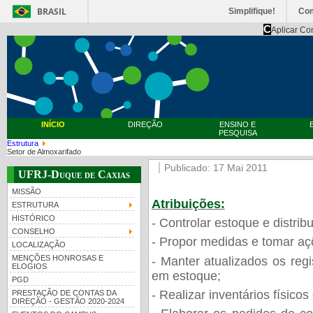
BRASIL
Simplifique!
Co
C
Aplicar Co
INÍCIO
DIREÇÃO
ENSINO E
PESQUISA
Estrutura
Setor de Almoxarifado
Publicado: 17 Mai 2011
UFRJ-Duque de Caxias
MISSÃO
Atribuições:
ESTRUTURA
HISTÓRICO
- Controlar estoque e distri
CONSELHO
- Propor medidas e tomar aç
LOCALIZAÇÃO
MENÇÕES HONROSAS E
- Manter atualizados os reg
ELOGIOS
em estoque;
PGD
- Realizar inventários físico
PRESTAÇÃO DE CONTAS DA
DIREÇÃO - GESTÃO 2020-2024