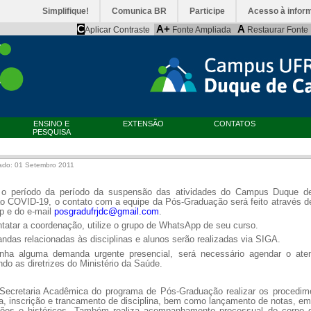
Simplifique!
Comunica BR
Participe
Acesso à infor
C
A+
A
Aplicar Contraste
Fonte Ampliada
Restaurar Fonte
ENSINO E
EXTENSÃO
CONTATOS
PESQUISA
ado: 01 Setembro 2011
 o período da período da suspensão das atividades do Campus Duque d
ao COVID-19, o contato com a equipe da Pós-Graduação será feito através 
p e do e-mail
posgradufrjdc@gmail.com
.
tatar a coordenação, utilize o
grupo de WhatsApp de seu curso.
ndas relacionadas às disciplinas e alunos serão realizadas via SIGA.
nha alguma demanda urgente presencial, será necessário agendar o ate
ndo as diretrizes do Ministério da Saúde.
Secretaria Acadêmica do programa de Pós-Graduação realizar os procedim
a, inscrição e trancamento de disciplina, bem como lançamento de notas, e