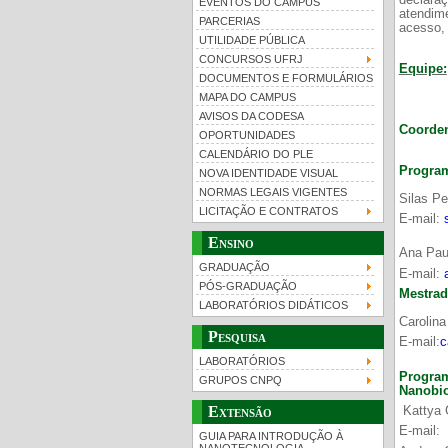
declara
EVENTOS DO CAMPUS
atendim
PARCERIAS
acesso, 
UTILIDADE PÚBLICA
CONCURSOS UFRJ
Equipe:
DOCUMENTOS E FORMULÁRIOS
MAPA DO CAMPUS
UFRJ 100 anos
Gui
AVISOS DA CODESA
Coorden
OPORTUNIDADES
CALENDÁRIO DO PLE
Program
NOVA IDENTIDADE VISUAL
NORMAS LEGAIS VIGENTES
Silas Pe
LICITAÇÃO E CONTRATOS
E-mail:
Ensino
Ana Paul
GRADUAÇÃO
E-mail:
PÓS-GRADUAÇÃO
Mestrad
LABORATÓRIOS DIDÁTICOS
Carolin
Pesquisa
E-mail:
c
LABORATÓRIOS
Program
GRUPOS CNPQ
Nanobi
Extensão
Kattya G
E-mail:
GUIA PARA INTRODUÇÃO À