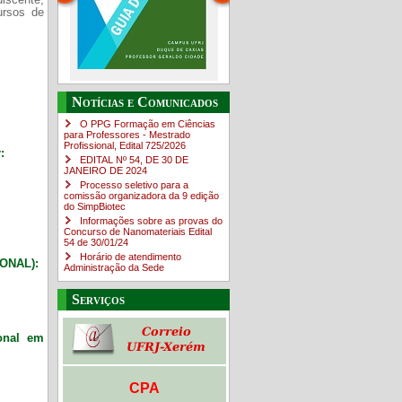
iscente,
ursos de
Guia do estudante
O Campus em Números
Notícias e Comunicados
4sNpOf3w
O PPG Formação em Ciências
para Professores - Mestrado
Profissional, Edital ​725/202​6
:
EDITAL Nº 54, DE 30 DE
JANEIRO DE 2024
Processo seletivo para a
comissão organizadora da 9 edição
do SimpBiotec
Informações sobre as provas do
Concurso de Nanomateriais Edital
54 de 30/01/24
Horário de atendimento
IONAL):
Administração da Sede
Serviços
ional em
CPA