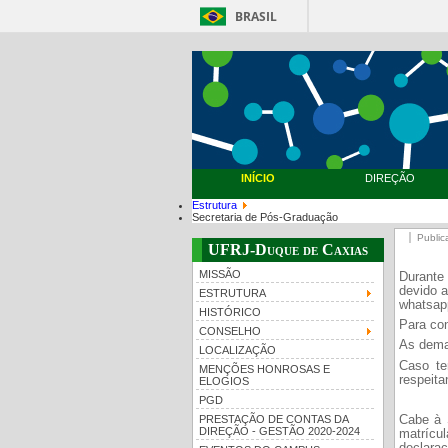
BRASIL
INÍCIO
DIREÇÃO
Estrutura
Secretaria de Pós-Graduação
Public
UFRJ-Duque de Caxias
MISSÃO
Durante
devido 
ESTRUTURA
whatsap
HISTÓRICO
Para con
CONSELHO
A
s dema
LOCALIZAÇÃO
Caso te
MENÇÕES HONROSAS E
respeita
ELOGIOS
PGD
PRESTAÇÃO DE CONTAS DA
Cabe à 
DIREÇÃO - GESTÃO 2020-2024
matrícul