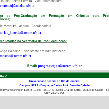
laudia Freitas Ferreira - vice- coordenadora
andreaufrj@caxias.ufrj.br
ama de Pós-Graduação em Formação em Ciências para Profe
ências):
de Mesquita Lacerda - Coordenadora
onica_lacerda@xerem.ufrj.br
res lotadas na Secretaria de Pós-Graduação
:
Veiga Paladino - Assistente em Administração
malena@xerem.ufrj.br
Email:
posgradufrjdc@xerem.ufrj.br
reço
Universidade Federal do Rio de Janeiro
Campus UFRJ - Duque de Caxias Prof. Geraldo Cidade
Rodovia Washington Luiz, n. 19.593, km 104,5 - Santa Cruz da Serra - Duque de Caxias, R.J
CEP: 25.240-005