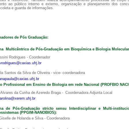
ções e históricos. Também realiza acompanhamento processual do corpo d
ento ao público interno e externo, organização e planejamento dos conc
coleta e guarda de informações.
a de boas práticas
PR-7 Canal Youtube
adores de Pós Graduação:
https://www.youtube.com/channel/UC46BbEKCwNCdJvi
a Multicêntrico de Pós-Graduação em Bioquímica e Biologia Molecular
ssini Rodrigues - Coordenador
srodrigues@caxias.ufrj.br
a Santos da Silva de Oliveira - vice- coordenadora
anapaula@caxias.ufrj.br
o Profissional em Ensino de Biologia em rede Nacional (PROFBIO NAC
a Alvares da Cunha de Azeredo Braga - Coordenadora Adjunta Local
arolina@xerem.ufrj.br
a de Pós-Graduação stricto sensu Interdisciplinar e Multi-instituc
ossistemas (PPGIM-NANOBIOS):
iselle de Holanda e Silva
- Coordenadora