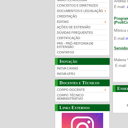
NANOTECNOLOGIA
Andrea C
CONCEITOS E DIRETRIZES
E-mail:
DOCUMENTOS E LEGISLAÇÃO
CREDITAÇÃO
Progr
EDITAIS
(ProfiCi
AÇÕES DE EXTENSÃO
Mônica 
DÚVIDAS FREQUENTES
CERTIFICAÇÃO
E-mail:
m
PR5 - PRÓ-REITORIA DE
EXTENSÃO
Servido
CONTATOS
Malena 
Inovação
E-mail:
INOVA CAXIAS
INOVA UFRJ
Docentes e Técnicos
Ende
CORPO DOCENTE
CORPO TÉCNICO
ADMINISTRATIVO
Links Externos