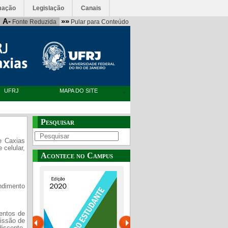
mação
Legislação
Canais
A-
»»
Fonte Reduzida
Pular para Conteúdo
UFRJ
MAPA DO SITE
Pesquisar
e Caxias
de
celular,
Acontece no Campus
ndimento
entos de
missão de