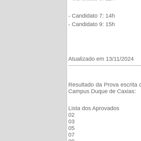
- Candidato 7: 14h
- Candidato 9: 15h
Atualizado em 13/11/2024
¨¨¨¨¨¨¨¨¨¨¨¨¨¨¨¨¨¨¨¨¨¨¨¨¨¨¨¨¨¨¨¨¨¨¨¨¨¨
Resultado da Prova escrita 
Campus Duque de Caxias:
Lista dos Aprovados
02
03
05
07