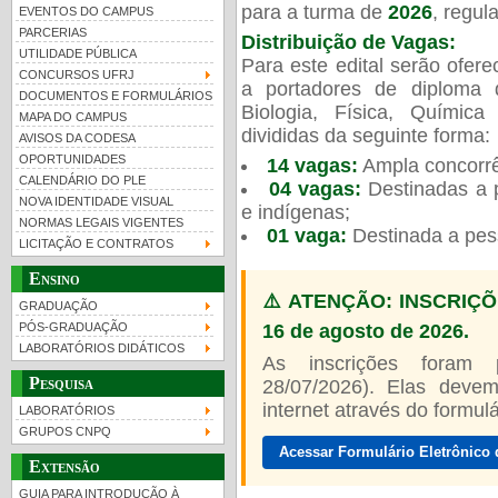
para a turma de
2026
, regu
EVENTOS DO CAMPUS
PARCERIAS
Distribuição de Vagas:
UTILIDADE PÚBLICA
Para este edital serão ofer
CONCURSOS UFRJ
a portadores de diploma 
DOCUMENTOS E FORMULÁRIOS
Biologia, Física, Químic
MAPA DO CAMPUS
UFRJ 100 anos
Guia de boas práticas
PR-
divididas da seguinte forma:
AVISOS DA CODESA
OPORTUNIDADES
14 vagas:
Ampla concorrê
htt
CALENDÁRIO DO PLE
04 vagas:
Destinadas a p
NOVA IDENTIDADE VISUAL
e indígenas;
NORMAS LEGAIS VIGENTES
01 vaga:
Destinada a pes
LICITAÇÃO E CONTRATOS
Ensino
⚠️ ATENÇÃO: INSCRIÇÕ
GRADUAÇÃO
16 de agosto de 2026.
PÓS-GRADUAÇÃO
LABORATÓRIOS DIDÁTICOS
As inscrições foram
Pesquisa
28/07/2026). Elas devem
internet através do formulár
LABORATÓRIOS
GRUPOS CNPQ
Acessar Formulário Eletrônico 
Extensão
GUIA PARA INTRODUÇÃO À