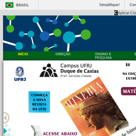
BRASIL
Simplifique!
Co
C
Aplicar Co
INÍCIO
DIREÇÃO
ENSINO E
PESQUISA