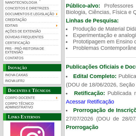
NANOTECNOLOGIA
Público-alvo:
Professores
CONCEITOS E DIRETRIZES
Biologia, Ciências, Física e 
DOCUMENTOS E LEGISLAÇÃO
Linhas de Pesquisa:
CREDITAÇÃO
EDITAIS
Produção de Material Didá
AÇÕES DE EXTENSÃO
Experimentação e analogi
DÚVIDAS FREQUENTES
Prototipagem em Ensino de
CERTIFICAÇÃO
Problemas Contemporâneo
PR5 - PRÓ-REITORIA DE
EXTENSÃO
CONTATOS
Publicações Oficiais e Do
Inovação
Edital Completo:
Publica
INOVA CAXIAS
INOVA UFRJ
(DOU de 18/06/2026, Seção 
Docentes e Técnicos
Retificação:
Publicada 
CORPO DOCENTE
Acessar Retificação
CORPO TÉCNICO
ADMINISTRATIVO
Prorrogação de Inscriç
Links Externos
27/07/2026 (DOU de 28/07
Prorrogação