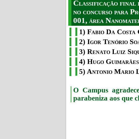
Classificação fina
no concurso para Pr
001, área Nanomater
1) Fabio Da Costa 
2) Igor Tenório So
3) Renato Luiz Siq
4) Hugo Guimarães
5) Antonio Mario 
O Campus agradece 
parabeniza aos que c