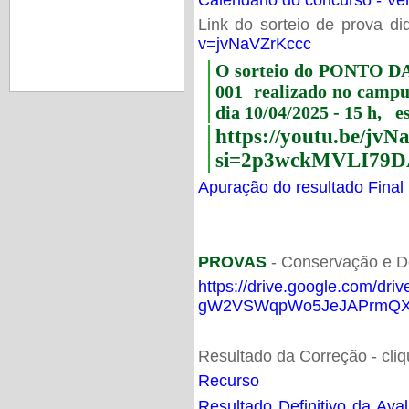
Link do sorteio de prova di
v=jvNaVZrKccc
O sorteio do PONTO 
001 realizado no camp
dia 10/04/2025 - 15 h, e
https://youtu.be/jv
si=2p3wckMVLI79D
Apuração do resultado Final
PROVAS
- Conservação e D
https://drive.google.com/dri
gW2VSWqpWo5JeJAPrmQXV
Resultado da Correção - cli
Recurso
Resultado Definitivo da Ava