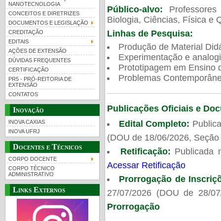
NANOTECNOLOGIA
Público-alvo:
Professores
CONCEITOS E DIRETRIZES
Biologia, Ciências, Física e 
DOCUMENTOS E LEGISLAÇÃO
Linhas de Pesquisa:
CREDITAÇÃO
EDITAIS
Produção de Material Didá
AÇÕES DE EXTENSÃO
Experimentação e analogi
DÚVIDAS FREQUENTES
Prototipagem em Ensino de
CERTIFICAÇÃO
Problemas Contemporâneo
PR5 - PRÓ-REITORIA DE
EXTENSÃO
CONTATOS
Publicações Oficiais e Do
Inovação
Edital Completo:
Publica
INOVA CAXIAS
INOVA UFRJ
(DOU de 18/06/2026, Seção 
Docentes e Técnicos
Retificação:
Publicada 
CORPO DOCENTE
Acessar Retificação
CORPO TÉCNICO
ADMINISTRATIVO
Prorrogação de Inscriç
Links Externos
27/07/2026 (DOU de 28/07
Prorrogação