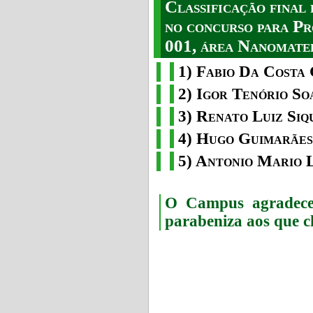
Classificação fina
no concurso para Pr
001, área Nanomater
1) Fabio Da Costa 
2) Igor Tenório So
3) Renato Luiz Siq
4) Hugo Guimarães
5) Antonio Mario 
O Campus agradece 
parabeniza aos que c