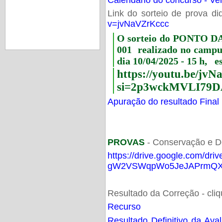
Link do sorteio de prova di
v=jvNaVZrKccc
O sorteio do PONTO 
001 realizado no camp
dia 10/04/2025 - 15 h, e
https://youtu.be/jv
si=2p3wckMVLI79D
Apuração do resultado Final
PROVAS
- Conservação e D
https://drive.google.com/dri
gW2VSWqpWo5JeJAPrmQXV
Resultado da Correção - cli
Recurso
Resultado Definitivo da Ava