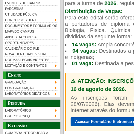
para a turma de
2026
, regu
EVENTOS DO CAMPUS
PARCERIAS
Distribuição de Vagas:
UTILIDADE PÚBLICA
Para este edital serão ofer
CONCURSOS UFRJ
a portadores de diploma 
DOCUMENTOS E FORMULÁRIOS
Biologia, Física, Químic
MAPA DO CAMPUS
UFRJ 100 anos
Guia de boas práticas
PR-
divididas da seguinte forma:
AVISOS DA CODESA
OPORTUNIDADES
14 vagas:
Ampla concorrê
htt
CALENDÁRIO DO PLE
04 vagas:
Destinadas a p
NOVA IDENTIDADE VISUAL
e indígenas;
NORMAS LEGAIS VIGENTES
01 vaga:
Destinada a pes
LICITAÇÃO E CONTRATOS
Ensino
⚠️ ATENÇÃO: INSCRIÇÕ
GRADUAÇÃO
16 de agosto de 2026.
PÓS-GRADUAÇÃO
LABORATÓRIOS DIDÁTICOS
As inscrições foram
Pesquisa
28/07/2026). Elas devem
internet através do formulár
LABORATÓRIOS
GRUPOS CNPQ
Acessar Formulário Eletrônico 
Extensão
GUIA PARA INTRODUÇÃO À