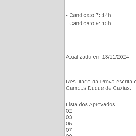
- Candidato 7: 14h
- Candidato 9: 15h
Atualizado em 13/11/2024
¨¨¨¨¨¨¨¨¨¨¨¨¨¨¨¨¨¨¨¨¨¨¨¨¨¨¨¨¨¨¨¨¨¨¨¨¨¨
Resultado da Prova escrita 
Campus Duque de Caxias:
Lista dos Aprovados
02
03
05
07