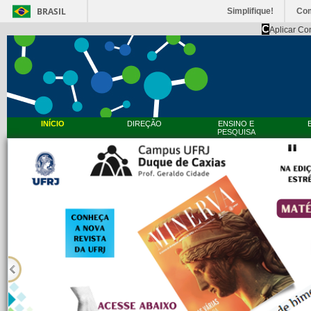
BRASIL
Simplifique!
Co
C
Aplicar Co
INÍCIO
DIREÇÃO
ENSINO E
PESQUISA