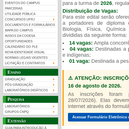
para a turma de
2026
, regu
EVENTOS DO CAMPUS
PARCERIAS
Distribuição de Vagas:
UTILIDADE PÚBLICA
Para este edital serão ofer
CONCURSOS UFRJ
a portadores de diploma 
DOCUMENTOS E FORMULÁRIOS
Biologia, Física, Químic
MAPA DO CAMPUS
UFRJ 100 anos
Guia de boas práticas
PR-
divididas da seguinte forma:
AVISOS DA CODESA
OPORTUNIDADES
14 vagas:
Ampla concorrê
htt
CALENDÁRIO DO PLE
04 vagas:
Destinadas a p
NOVA IDENTIDADE VISUAL
e indígenas;
NORMAS LEGAIS VIGENTES
01 vaga:
Destinada a pes
LICITAÇÃO E CONTRATOS
Ensino
⚠️ ATENÇÃO: INSCRIÇÕ
GRADUAÇÃO
16 de agosto de 2026.
PÓS-GRADUAÇÃO
LABORATÓRIOS DIDÁTICOS
As inscrições foram
Pesquisa
28/07/2026). Elas devem
internet através do formulár
LABORATÓRIOS
GRUPOS CNPQ
Acessar Formulário Eletrônico 
Extensão
GUIA PARA INTRODUÇÃO À