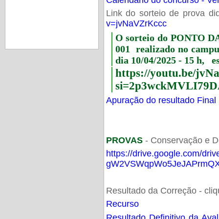
Link do sorteio de prova di
v=jvNaVZrKccc
O sorteio do PONTO 
001 realizado no camp
dia 10/04/2025 - 15 h, e
https://youtu.be/jv
si=2p3wckMVLI79D
Apuração do resultado Final
PROVAS
- Conservação e D
https://drive.google.com/dri
gW2VSWqpWo5JeJAPrmQXV
Resultado da Correção - cli
Recurso
Resultado Definitivo da Ava