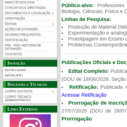
NANOTECNOLOGIA
Público-alvo:
Professores
CONCEITOS E DIRETRIZES
Biologia, Ciências, Física e 
DOCUMENTOS E LEGISLAÇÃO
Linhas de Pesquisa:
CREDITAÇÃO
EDITAIS
Produção de Material Didá
AÇÕES DE EXTENSÃO
Experimentação e analogi
DÚVIDAS FREQUENTES
Prototipagem em Ensino de
CERTIFICAÇÃO
Problemas Contemporâneo
PR5 - PRÓ-REITORIA DE
EXTENSÃO
CONTATOS
Publicações Oficiais e Do
Inovação
Edital Completo:
Publica
INOVA CAXIAS
INOVA UFRJ
(DOU de 18/06/2026, Seção 
Docentes e Técnicos
Retificação:
Publicada 
CORPO DOCENTE
Acessar Retificação
CORPO TÉCNICO
ADMINISTRATIVO
Prorrogação de Inscriç
Links Externos
27/07/2026 (DOU de 28/07
Prorrogação