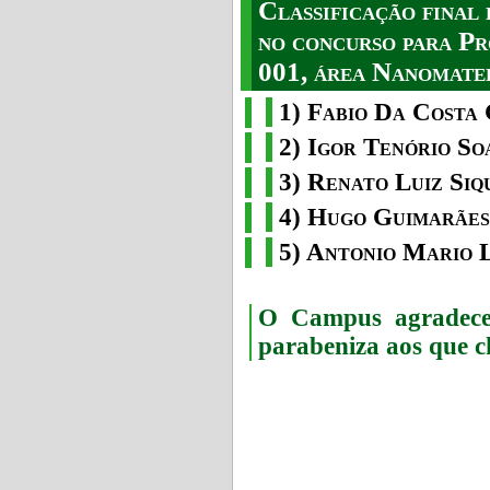
Classificação fina
no concurso para Pr
001, área Nanomater
1) Fabio Da Costa 
2) Igor Tenório So
3) Renato Luiz Siq
4) Hugo Guimarães
5) Antonio Mario 
O Campus agradece 
parabeniza aos que c