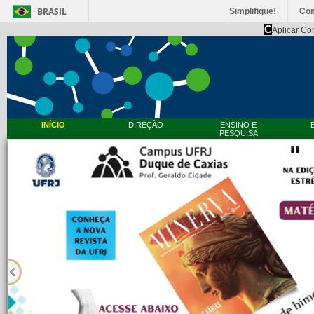
BRASIL
Simplifique!
Co
C
Aplicar Co
INÍCIO
DIREÇÃO
ENSINO E
PESQUISA