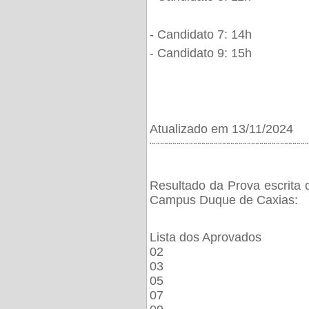
- Candidato 7: 14h
- Candidato 9: 15h
Atualizado em 13/11/2024
¨¨¨¨¨¨¨¨¨¨¨¨¨¨¨¨¨¨¨¨¨¨¨¨¨¨¨¨¨¨¨¨¨¨¨¨¨¨
Resultado da Prova escrita 
Campus Duque de Caxias:
Lista dos Aprovados
02
03
05
07