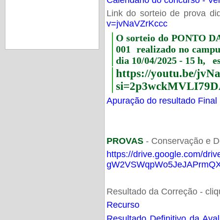
Link do sorteio de prova di
v=jvNaVZrKccc
O sorteio do PONTO 
001 realizado no camp
dia 10/04/2025 - 15 h, e
https://youtu.be/jv
si=2p3wckMVLI79D
Apuração do resultado Final
PROVAS
- Conservação e D
https://drive.google.com/dri
gW2VSWqpWo5JeJAPrmQXV
Resultado da Correção - cli
Recurso
Resultado Definitivo da Ava