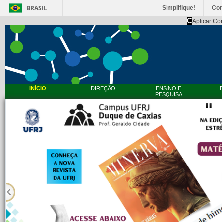
BRASIL
Simplifique!
Co
C
Aplicar Co
INÍCIO
DIREÇÃO
ENSINO E
PESQUISA