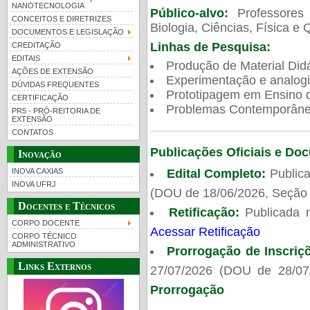
NANOTECNOLOGIA
Público-alvo:
Professores
CONCEITOS E DIRETRIZES
Biologia, Ciências, Física e 
DOCUMENTOS E LEGISLAÇÃO
Linhas de Pesquisa:
CREDITAÇÃO
EDITAIS
Produção de Material Didá
AÇÕES DE EXTENSÃO
Experimentação e analogi
DÚVIDAS FREQUENTES
Prototipagem em Ensino de
CERTIFICAÇÃO
Problemas Contemporâneo
PR5 - PRÓ-REITORIA DE
EXTENSÃO
CONTATOS
Publicações Oficiais e Do
Inovação
Edital Completo:
Publica
INOVA CAXIAS
INOVA UFRJ
(DOU de 18/06/2026, Seção 
Docentes e Técnicos
Retificação:
Publicada 
CORPO DOCENTE
Acessar Retificação
CORPO TÉCNICO
ADMINISTRATIVO
Prorrogação de Inscriç
Links Externos
27/07/2026 (DOU de 28/07
Prorrogação