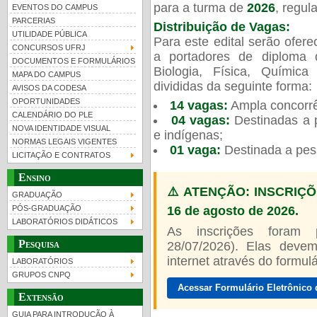
para a turma de
2026
, regu
EVENTOS DO CAMPUS
PARCERIAS
Distribuição de Vagas:
UTILIDADE PÚBLICA
Para este edital serão ofer
CONCURSOS UFRJ
a portadores de diploma 
DOCUMENTOS E FORMULÁRIOS
Biologia, Física, Químic
MAPA DO CAMPUS
UFRJ 100 anos
Guia de boas práticas
PR-
divididas da seguinte forma:
AVISOS DA CODESA
OPORTUNIDADES
14 vagas:
Ampla concorrê
htt
CALENDÁRIO DO PLE
04 vagas:
Destinadas a p
NOVA IDENTIDADE VISUAL
e indígenas;
NORMAS LEGAIS VIGENTES
01 vaga:
Destinada a pes
LICITAÇÃO E CONTRATOS
Ensino
⚠️ ATENÇÃO: INSCRIÇÕ
GRADUAÇÃO
16 de agosto de 2026.
PÓS-GRADUAÇÃO
LABORATÓRIOS DIDÁTICOS
As inscrições foram
Pesquisa
28/07/2026). Elas devem
internet através do formulár
LABORATÓRIOS
GRUPOS CNPQ
Acessar Formulário Eletrônico 
Extensão
GUIA PARA INTRODUÇÃO À