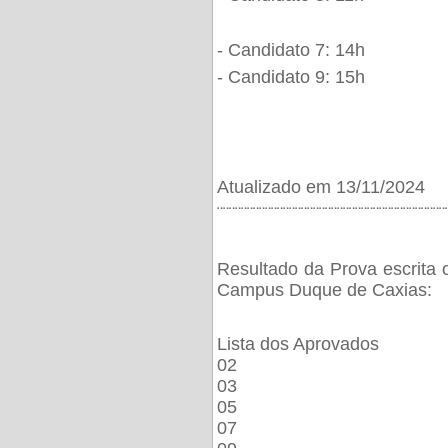
- Candidato 7: 14h
- Candidato 9: 15h
Atualizado em 13/11/2024
¨¨¨¨¨¨¨¨¨¨¨¨¨¨¨¨¨¨¨¨¨¨¨¨¨¨¨¨¨¨¨¨¨¨¨¨¨¨
Resultado da Prova escrita 
Campus Duque de Caxias:
Lista dos Aprovados
02
03
05
07