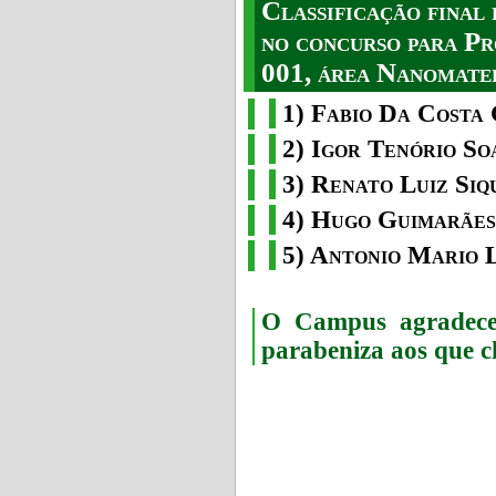
Classificação fina
no concurso para Pr
001, área Nanomater
1) Fabio Da Costa 
2) Igor Tenório So
3) Renato Luiz Siq
4) Hugo Guimarães
5) Antonio Mario 
O Campus agradece 
parabeniza aos que c