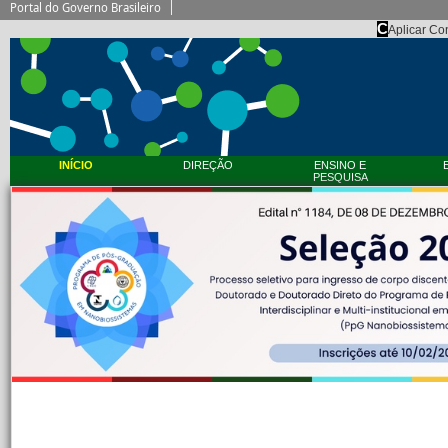
BRASIL
Simplifique!
Co
C
Aplicar Co
INÍCIO
DIREÇÃO
ENSINO E
PESQUISA