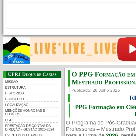
Processo seletivo do Programa de Pós-Graduação e
Nanobiossistemas (PpG Nanobiossistemas)
O Programa de Pós-Graduação Interdisciplinar e Multiinstitucional...
O PPG Formação em C
UFRJ-Duque de Caxias
Mestrado Profissiona
MISSÃO
ESTRUTURA
Publicado: 28 Julho 2026
HISTÓRICO
E
CONSELHO
LOCALIZAÇÃO
PPG Formação em Ciênc
MENÇÕES HONROSAS E
ELOGIOS
PGD
O Programa de Pós-Gradua
PRESTAÇÃO DE CONTAS DA
Professores – Mestrado Profi
DIREÇÃO - GESTÃO 2020-2024