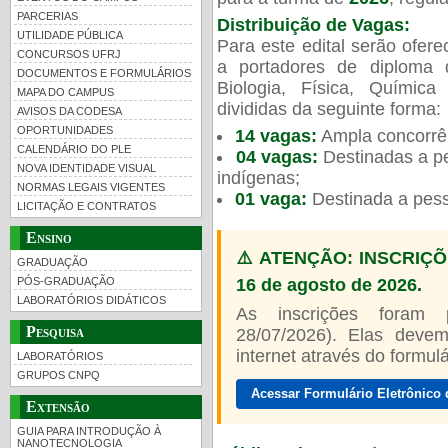
para a turma de
2026
, regu
EVENTOS DO CAMPUS
PARCERIAS
Distribuição de Vagas:
UTILIDADE PÚBLICA
Para este edital serão ofer
CONCURSOS UFRJ
a portadores de diploma 
DOCUMENTOS E FORMULÁRIOS
Biologia, Física, Químic
MAPA DO CAMPUS
UFRJ 100 anos
Guia de boas práticas
PR-
divididas da seguinte forma:
AVISOS DA CODESA
OPORTUNIDADES
14 vagas:
Ampla concorrê
htt
CALENDÁRIO DO PLE
04 vagas:
Destinadas a p
NOVA IDENTIDADE VISUAL
e indígenas;
NORMAS LEGAIS VIGENTES
01 vaga:
Destinada a pes
LICITAÇÃO E CONTRATOS
Ensino
⚠️ ATENÇÃO: INSCRIÇÕ
GRADUAÇÃO
16 de agosto de 2026.
PÓS-GRADUAÇÃO
LABORATÓRIOS DIDÁTICOS
As inscrições foram
Pesquisa
28/07/2026). Elas devem
internet através do formulár
LABORATÓRIOS
GRUPOS CNPQ
Acessar Formulário Eletrônico 
Extensão
GUIA PARA INTRODUÇÃO À