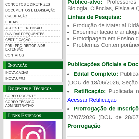
NANOTECNOLOGIA
Público-alvo:
Professores
CONCEITOS E DIRETRIZES
Biologia, Ciências, Física e 
DOCUMENTOS E LEGISLAÇÃO
Linhas de Pesquisa:
CREDITAÇÃO
EDITAIS
Produção de Material Didá
AÇÕES DE EXTENSÃO
Experimentação e analogi
DÚVIDAS FREQUENTES
Prototipagem em Ensino de
CERTIFICAÇÃO
Problemas Contemporâneo
PR5 - PRÓ-REITORIA DE
EXTENSÃO
CONTATOS
Publicações Oficiais e Do
Inovação
Edital Completo:
Publica
INOVA CAXIAS
INOVA UFRJ
(DOU de 18/06/2026, Seção 
Docentes e Técnicos
Retificação:
Publicada 
CORPO DOCENTE
Acessar Retificação
CORPO TÉCNICO
ADMINISTRATIVO
Prorrogação de Inscriç
Links Externos
27/07/2026 (DOU de 28/07
Prorrogação