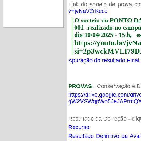
Link do sorteio de prova di
v=jvNaVZrKccc
O sorteio do PONTO 
001 realizado no camp
dia 10/04/2025 - 15 h, e
https://youtu.be/jv
si=2p3wckMVLI79D
Apuração do resultado Final
PROVAS
- Conservação e D
https://drive.google.com/dri
gW2VSWqpWo5JeJAPrmQXV
Resultado da Correção - cli
Recurso
Resultado Definitivo da Ava