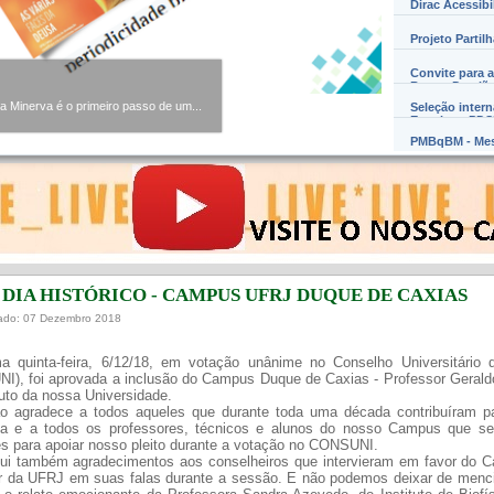
Dirac Acessibi
Projeto Partil
Convite para a
Barros Damião
Minerva é o primeiro passo de um...
Seleção inter
Exterior – PD
PMBqBM - Mes
DIA HISTÓRICO - CAMPUS UFRJ DUQUE DE CAXIAS
cado: 07 Dezembro 2018
ma quinta-feira, 6/12/18, em votação unânime no Conselho Universitário
I), foi aprovada a inclusão do Campus Duque de Caxias - Professor Gerald
uto da nossa Universidade.
ão agradece a todos aqueles que durante toda uma década contribuíram p
ta e a todos os professores, técnicos e alunos do nosso Campus que se
s para apoiar nosso pleito durante a votação no CONSUNI.
ui também agradecimentos aos conselheiros que intervieram em favor do 
r da UFRJ em suas falas durante a sessão. E não podemos deixar de menc