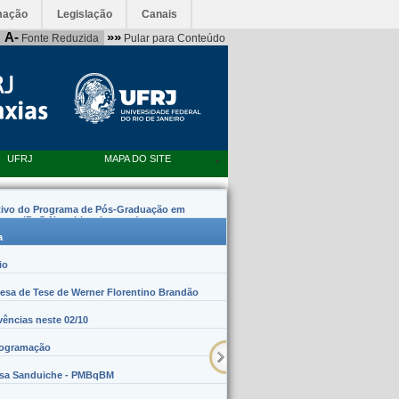
mação
Legislação
Canais
A-
»»
Fonte Reduzida
Pular para Conteúdo
UFRJ
MAPA DO SITE
tivo do Programa de Pós-Graduação em
emas (PpG Nanobiossistemas)
a
io
sa de Tese de Werner Florentino Brandão
vências neste 02/10
rogramação
lsa Sanduiche - PMBqBM