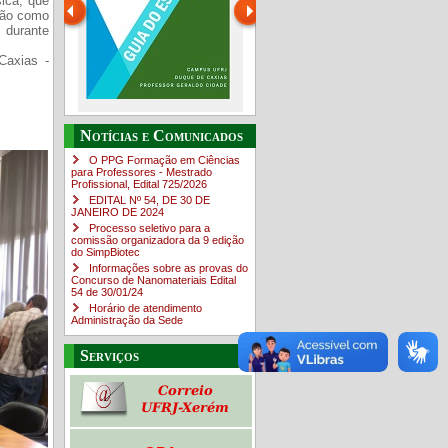
sica, que
são como
 durante
Caxias -
Guia do estudante
O Campus em Números
Notícias e Comunicados
4sNpOf3w
O PPG Formação em Ciências
para Professores - Mestrado
Profissional, Edital ​725/202​6
EDITAL Nº 54, DE 30 DE
JANEIRO DE 2024
Processo seletivo para a
comissão organizadora da 9 edição
do SimpBiotec
Informações sobre as provas do
Concurso de Nanomateriais Edital
54 de 30/01/24
Horário de atendimento
Administração da Sede
Serviços