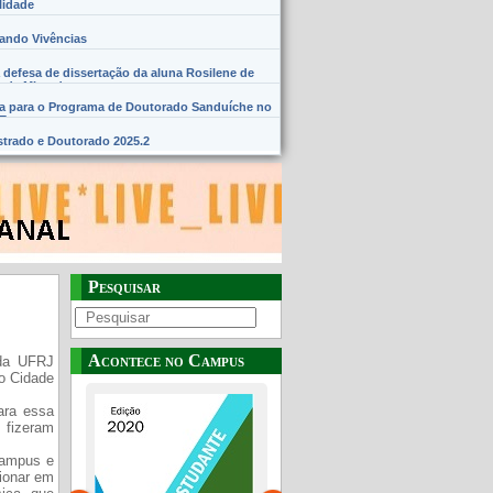
lidade
hando Vivências
 defesa de dissertação da aluna Rosilene de
 de Miranda
na para o Programa de Doutorado Sanduíche no
SE
trado e Doutorado 2025.2
Pesquisar
Acontece no Campus
 da UFRJ
o Cidade
ara essa
 fizeram
Campus e
ionar em