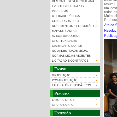
especial
DIREÇÃO - GESTÃO 2020-2024
resumiu
EVENTOS DO CAMPUS
um gest
PARCERIAS
todos e
Muito o
UTILIDADE PÚBLICA
Professo
CONCURSOS UFRJ
Ata da 
DOCUMENTOS E FORMULÁRIOS
Resoluç
MAPA DO CAMPUS
UFRJ 100 anos
Gui
Publica
AVISOS DA CODESA
OPORTUNIDADES
CALENDÁRIO DO PLE
NOVA IDENTIDADE VISUAL
NORMAS LEGAIS VIGENTES
LICITAÇÃO E CONTRATOS
Ensino
GRADUAÇÃO
PÓS-GRADUAÇÃO
LABORATÓRIOS DIDÁTICOS
Pesquisa
LABORATÓRIOS
GRUPOS CNPQ
Extensão