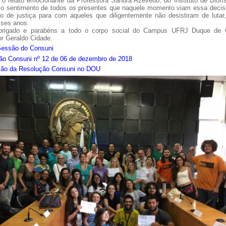
 o relato emocionante da Professora Sandra Azevedo, do Instituto de Biofí
 o sentimento de todos os presentes que naquele momento viam essa deci
o de justiça para com aqueles que diligentemente não desistiram de lutar,
sses anos.
brigado e parabéns a todo o corpo social do Campus UFRJ Duque de 
r Geraldo Cidade.
Sessão do Consuni
ão Consuni nº 12 de 06 de dezembro de 2018
a de boas práticas
PR-7 Canal Youtube
ção da Resolução Consuni no DOU
https://www.youtube.com/channel/UC46BbEKCwNCdJvi