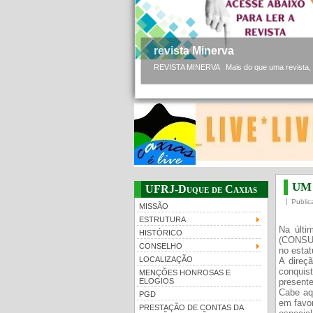
revista Minerva
REVISTA MINERVA Mais do que uma revista, a 
UM 
UFRJ-Duque de Caxias
Publi
MISSÃO
ESTRUTURA
Na últi
HISTÓRICO
(CONSUN
CONSELHO
no estat
LOCALIZAÇÃO
A direç
conquis
MENÇÕES HONROSAS E
presente
ELOGIOS
Cabe aq
PGD
em favo
PRESTAÇÃO DE CONTAS DA