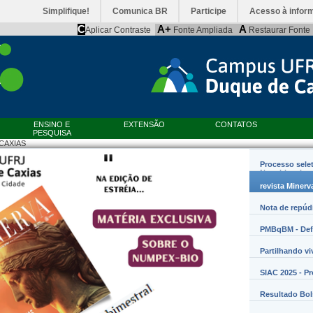
Simplifique!
Comunica BR
Participe
Acesso à infor
C
A+
A
Aplicar Contraste
Fonte Ampliada
Restaurar Fonte
ENSINO E
EXTENSÃO
CONTATOS
PESQUISA
CAXIAS
Processo sele
Nanobiossist
revista Minerv
Nota de repúd
PMBqBM - Defe
Partilhando vi
SIAC 2025 - P
Resultado Bo