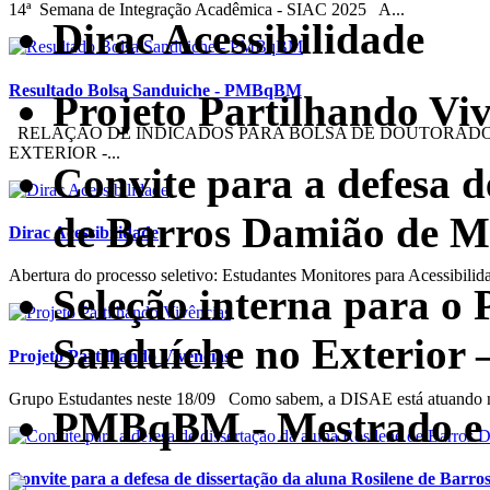
14ª Semana de Integração Acadêmica - SIAC 2025 A...
Dirac Acessibilidade
Resultado Bolsa Sanduiche - PMBqBM
Projeto Partilhando Viv
RELAÇÃO DE INDICADOS PARA BOLSA DE DOUTORAD
EXTERIOR -...
Convite para a defesa d
de Barros Damião de M
Dirac Acessibilidade
Abertura do processo seletivo: Estudantes Monitores para Acessibil
Seleção interna para o
Sanduíche no Exterior
Projeto Partilhando Vivências
Grupo Estudantes neste 18/09 Como sabem, a DISAE está atuando 
PMBqBM - Mestrado e 
Convite para a defesa de dissertação da aluna Rosilene de Bar