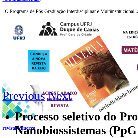
O Programa de Pós-Graduação Interdisciplinar e Multiinstitucional...
Previous
Next
Processo seletivo do P
Nanobiossistemas (PpG
revista Minerva