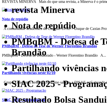
REVISTA MINERVA Mais do que uma revista, a Minerva é o primei
revista Minerva
Nota de repúdio
Nota de repúdio
A comunidade acadêmica do Campus UFRJ – Duque de Caxias Profe
PMBqBM - Defesa de Te
PMBqBM - Defesa de Tese de Werner Florentino Brandão
Brandão
PMBqBM - Defesa de Doutorado - Werner Florentino Brandão A...
Partilhando vivências n
Partilhando vivências neste 02/10
SIAC 2025 - Programa
Grupo Estudantes neste 02/10 Como sabem, a DISAE está atuando 
Resultado Bolsa Sand
SIAC 2025 - Programação