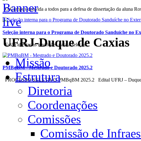
O Campus convida a todos para a defesa de dissertação da aluna Rosi
Seleção interna para o Programa de Doutorado Sanduíche no E
UFRJ-Duque de Caxias
Estão abertas as inscrições para a seleção...
Missão
PMBqBM - Mestrado e Doutorado 2025.2
Estrutura
PROCESSO SELETIVO PMBqBM 2025.2 Edital UFRJ – Duque 
Diretoria
Coordenações
Comissões
Comissão de Infraest