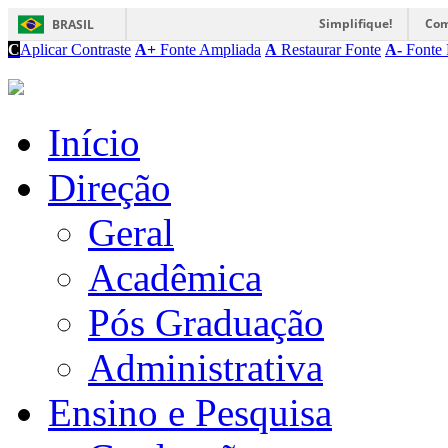
Simplifique!
Com
BRASIL
C
Aplicar Contraste
A+
Fonte Ampliada
A
Restaurar Fonte
A-
Fonte 
Início
Direção
Geral
Acadêmica
Pós Graduação
Administrativa
Ensino e Pesquisa