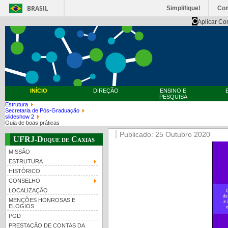
BRASIL
Simplifique!
Co
C
Aplicar Co
INÍCIO
DIREÇÃO
ENSINO E
PESQUISA
Estrutura
Secretaria de Pós-Graduação
slideshow 2
Guia de boas práticas
Publicado: 25 Outubro 2020
UFRJ-Duque de Caxias
MISSÃO
ESTRUTURA
HISTÓRICO
CONSELHO
LOCALIZAÇÃO
MENÇÕES HONROSAS E
ELOGIOS
PGD
PRESTAÇÃO DE CONTAS DA