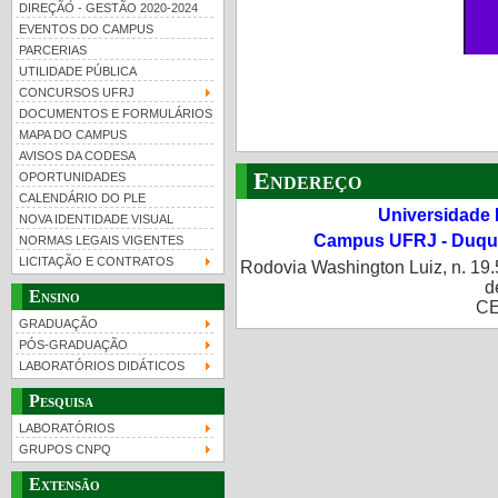
DIREÇÃO - GESTÃO 2020-2024
EVENTOS DO CAMPUS
PARCERIAS
UTILIDADE PÚBLICA
CONCURSOS UFRJ
DOCUMENTOS E FORMULÁRIOS
MAPA DO CAMPUS
UFRJ 100 anos
Guia de boas práticas
PR-
AVISOS DA CODESA
Endereço
OPORTUNIDADES
htt
CALENDÁRIO DO PLE
Universidade 
NOVA IDENTIDADE VISUAL
Campus UFRJ - Duque
NORMAS LEGAIS VIGENTES
LICITAÇÃO E CONTRATOS
Rodovia Washington Luiz, n. 19.
d
Ensino
CE
GRADUAÇÃO
PÓS-GRADUAÇÃO
LABORATÓRIOS DIDÁTICOS
Pesquisa
LABORATÓRIOS
GRUPOS CNPQ
Extensão