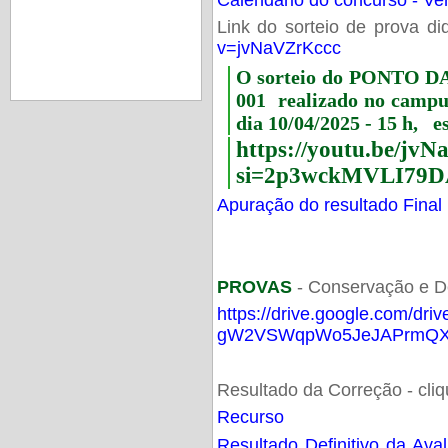
Link do sorteio de prova di
v=jvNaVZrKccc
O sorteio do PONTO 
001 realizado no camp
dia 10/04/2025 - 15 h, e
https://youtu.be/jv
si=2p3wckMVLI79D
Apuração do resultado Final
PROVAS
- Conservação e D
https://drive.google.com/dri
gW2VSWqpWo5JeJAPrmQXV
Resultado da Correção - cli
Recurso
Resultado Definitivo da Ava