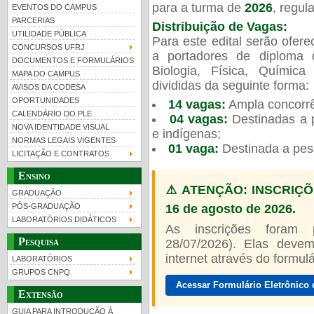
para a turma de
2026
, regu
EVENTOS DO CAMPUS
PARCERIAS
Distribuição de Vagas:
UTILIDADE PÚBLICA
Para este edital serão ofer
CONCURSOS UFRJ
a portadores de diploma 
DOCUMENTOS E FORMULÁRIOS
Biologia, Física, Químic
MAPA DO CAMPUS
UFRJ 100 anos
divididas da seguinte forma:
AVISOS DA CODESA
OPORTUNIDADES
14 vagas:
Ampla concorrê
CALENDÁRIO DO PLE
04 vagas:
Destinadas a p
NOVA IDENTIDADE VISUAL
e indígenas;
NORMAS LEGAIS VIGENTES
01 vaga:
Destinada a pes
LICITAÇÃO E CONTRATOS
Ensino
⚠️ ATENÇÃO: INSCRIÇÕ
GRADUAÇÃO
16 de agosto de 2026.
PÓS-GRADUAÇÃO
LABORATÓRIOS DIDÁTICOS
As inscrições foram
Pesquisa
28/07/2026). Elas devem
internet através do formulár
LABORATÓRIOS
GRUPOS CNPQ
Acessar Formulário Eletrônico 
Extensão
GUIA PARA INTRODUÇÃO À