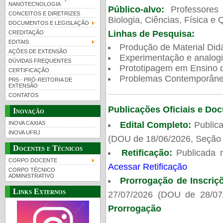
NANOTECNOLOGIA
Público-alvo:
Professores
CONCEITOS E DIRETRIZES
Biologia, Ciências, Física e 
DOCUMENTOS E LEGISLAÇÃO
Linhas de Pesquisa:
CREDITAÇÃO
EDITAIS
Produção de Material Didá
AÇÕES DE EXTENSÃO
Experimentação e analogi
DÚVIDAS FREQUENTES
Prototipagem em Ensino de
CERTIFICAÇÃO
Problemas Contemporâneo
PR5 - PRÓ-REITORIA DE
EXTENSÃO
CONTATOS
Publicações Oficiais e Do
Inovação
Edital Completo:
Publica
INOVA CAXIAS
INOVA UFRJ
(DOU de 18/06/2026, Seção 
Docentes e Técnicos
Retificação:
Publicada 
CORPO DOCENTE
Acessar Retificação
CORPO TÉCNICO
ADMINISTRATIVO
Prorrogação de Inscriç
Links Externos
27/07/2026 (DOU de 28/07
Prorrogação