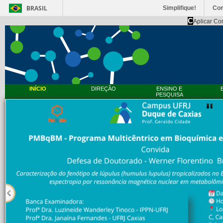
BRASIL
Simplifique!
Co
C
Aplicar Co
INÍCIO
DIREÇÃO
ENSINO E
PESQUISA