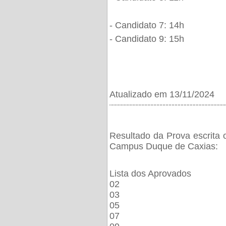
- Candidato 7: 14h
- Candidato 9: 15h
Atualizado em 13/11/2024
¨¨¨¨¨¨¨¨¨¨¨¨¨¨¨¨¨¨¨¨¨¨¨¨¨¨¨¨¨¨¨¨¨¨¨¨¨¨
Resultado da Prova escrita 
Campus Duque de Caxias:
Lista dos Aprovados
02
03
05
07