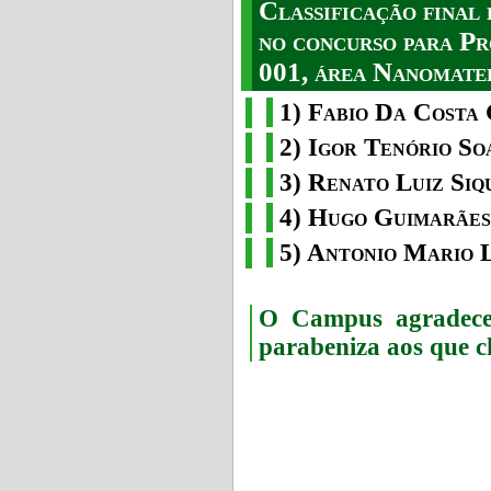
Classificação fina
no concurso para Pr
001, área Nanomater
1) Fabio Da Costa 
2) Igor Tenório So
3) Renato Luiz Siq
4) Hugo Guimarães
5) Antonio Mario 
O Campus agradece 
parabeniza aos que c