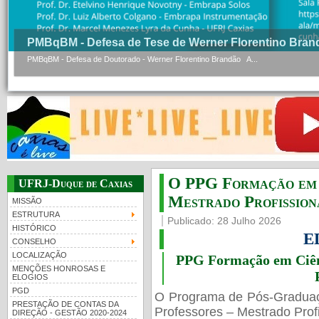
PMBqBM - Defesa de Tese de Werner Florentino Bran
PMBqBM - Defesa de Doutorado - Werner Florentino Brandão A...
O PPG Formação em C
UFRJ-Duque de Caxias
Mestrado Profissiona
MISSÃO
ESTRUTURA
Publicado: 28 Julho 2026
HISTÓRICO
E
CONSELHO
LOCALIZAÇÃO
PPG Formação em Ciênc
MENÇÕES HONROSAS E
ELOGIOS
PGD
O Programa de Pós-Gradua
PRESTAÇÃO DE CONTAS DA
Professores – Mestrado Profi
DIREÇÃO - GESTÃO 2020-2024