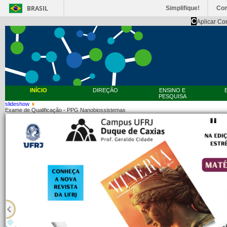
BRASIL
Simplifique!
Co
C
Aplicar Co
INÍCIO
DIREÇÃO
ENSINO E
PESQUISA
slideshow
Exame de Qualificação - PPG Nanobiossistemas