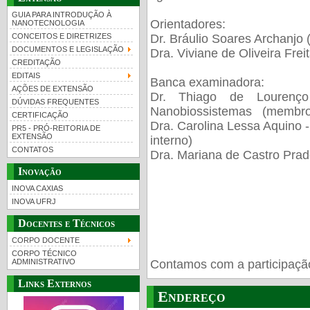
GUIA PARA INTRODUÇÃO À
Orientadores:
NANOTECNOLOGIA
Dr.
Bráulio Soares Archanjo
CONCEITOS E DIRETRIZES
DOCUMENTOS E LEGISLAÇÃO
Dra. Viviane de Oliveira Fre
CREDITAÇÃO
EDITAIS
Banca examinadora:
AÇÕES DE EXTENSÃO
Dr.
Thiago de Lourenço
DÚVIDAS FREQUENTES
Nanobiossistemas
(membro 
CERTIFICAÇÃO
Dra. Carolina Lessa Aquino 
PR5 - PRÓ-REITORIA DE
EXTENSÃO
interno)
CONTATOS
Dra. Mariana de Castro Pra
Inovação
INOVA CAXIAS
INOVA UFRJ
Docentes e Técnicos
CORPO DOCENTE
CORPO TÉCNICO
Contamos com a participaçã
ADMINISTRATIVO
Links Externos
Endereço