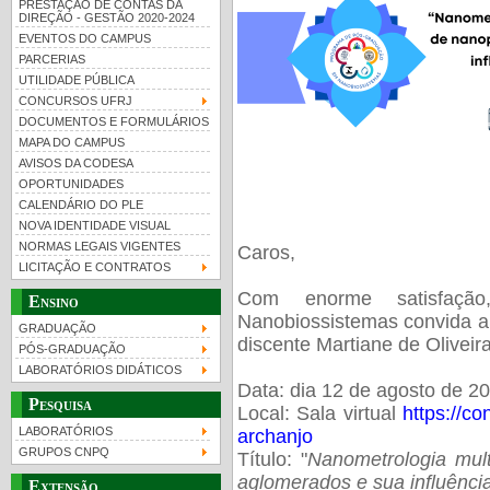
PRESTAÇÃO DE CONTAS DA
DIREÇÃO - GESTÃO 2020-2024
EVENTOS DO CAMPUS
PARCERIAS
UTILIDADE PÚBLICA
CONCURSOS UFRJ
DOCUMENTOS E FORMULÁRIOS
MAPA DO CAMPUS
UFRJ 100 anos
Guia de boas práticas
PR-
AVISOS DA CODESA
OPORTUNIDADES
htt
CALENDÁRIO DO PLE
NOVA IDENTIDADE VISUAL
NORMAS LEGAIS VIGENTES
Caros,
LICITAÇÃO E CONTRATOS
Com enorme satisfaç
Ensino
Nanobiossistemas convida a 
GRADUAÇÃO
discente Martiane de Oliveira
PÓS-GRADUAÇÃO
LABORATÓRIOS DIDÁTICOS
Data: dia 12 de agosto de 2
Pesquisa
Local: Sala virtual
https://co
LABORATÓRIOS
archanjo
GRUPOS CNPQ
Título: "
Nanometrologia mult
aglomerados e sua
influênc
Extensão