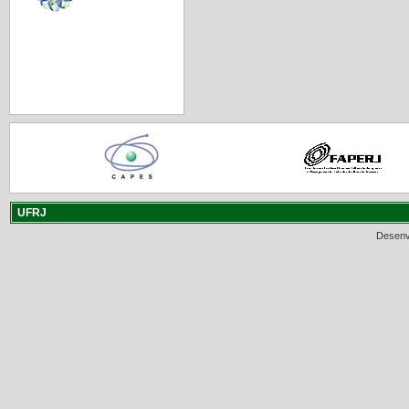
UFRJ
Desenv