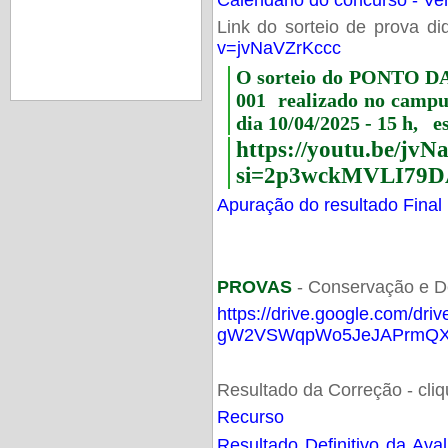
Link do sorteio de prova di
v=jvNaVZrKccc
O sorteio do PONTO 
001 realizado no camp
dia 10/04/2025 - 15 h, e
https://youtu.be/jv
si=2p3wckMVLI79D
Apuração do resultado Final
PROVAS
- Conservação e D
https://drive.google.com/dri
gW2VSWqpWo5JeJAPrmQXV
Resultado da Correção - cli
Recurso
Resultado Definitivo da Ava