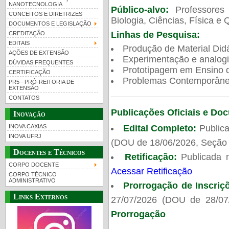
NANOTECNOLOGIA
Público-alvo:
Professores
CONCEITOS E DIRETRIZES
Biologia, Ciências, Física e 
DOCUMENTOS E LEGISLAÇÃO
Linhas de Pesquisa:
CREDITAÇÃO
EDITAIS
Produção de Material Didá
AÇÕES DE EXTENSÃO
Experimentação e analogi
DÚVIDAS FREQUENTES
Prototipagem em Ensino de
CERTIFICAÇÃO
Problemas Contemporâneo
PR5 - PRÓ-REITORIA DE
EXTENSÃO
CONTATOS
Publicações Oficiais e Do
Inovação
Edital Completo:
Publica
INOVA CAXIAS
INOVA UFRJ
(DOU de 18/06/2026, Seção 
Docentes e Técnicos
Retificação:
Publicada 
CORPO DOCENTE
Acessar Retificação
CORPO TÉCNICO
ADMINISTRATIVO
Prorrogação de Inscriç
Links Externos
27/07/2026 (DOU de 28/07
Prorrogação