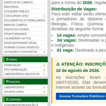
para a turma de
2026
, regu
EVENTOS DO CAMPUS
PARCERIAS
Distribuição de Vagas:
UTILIDADE PÚBLICA
Para este edital serão ofer
CONCURSOS UFRJ
a portadores de diploma 
DOCUMENTOS E FORMULÁRIOS
Biologia, Física, Químic
MAPA DO CAMPUS
UFRJ 100 anos
Guia de boas práticas
PR-
divididas da seguinte forma:
AVISOS DA CODESA
OPORTUNIDADES
14 vagas:
Ampla concorrê
htt
CALENDÁRIO DO PLE
04 vagas:
Destinadas a p
NOVA IDENTIDADE VISUAL
e indígenas;
NORMAS LEGAIS VIGENTES
01 vaga:
Destinada a pes
LICITAÇÃO E CONTRATOS
Ensino
⚠️ ATENÇÃO: INSCRIÇÕ
GRADUAÇÃO
16 de agosto de 2026.
PÓS-GRADUAÇÃO
LABORATÓRIOS DIDÁTICOS
As inscrições foram
Pesquisa
28/07/2026). Elas devem
internet através do formulár
LABORATÓRIOS
GRUPOS CNPQ
Acessar Formulário Eletrônico 
Extensão
GUIA PARA INTRODUÇÃO À