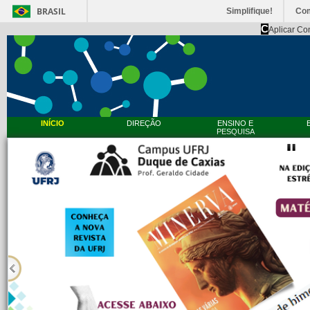
BRASIL
Simplifique!
Co
C
Aplicar Co
INÍCIO
DIREÇÃO
ENSINO E
PESQUISA