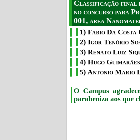
Classificação fina
no concurso para Pr
001, área Nanomater
1) Fabio Da Costa 
2) Igor Tenório So
3) Renato Luiz Siq
4) Hugo Guimarães
5) Antonio Mario 
O Campus agradece 
parabeniza aos que c