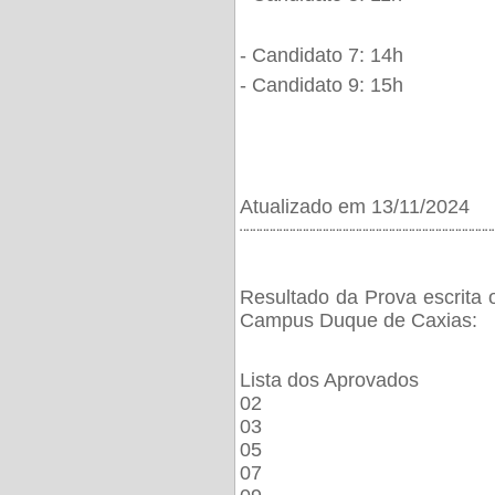
- Candidato 7: 14h
- Candidato 9: 15h
Atualizado em 13/11/2024
¨¨¨¨¨¨¨¨¨¨¨¨¨¨¨¨¨¨¨¨¨¨¨¨¨¨¨¨¨¨¨¨¨¨¨¨¨¨
Resultado da Prova escrita 
Campus Duque de Caxias:
Lista dos Aprovados
02
03
05
07