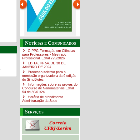
Guia do estudante
O Campus em Números
Notícias e Comunicados
4sNpOf3w
O PPG Formação em Ciências
para Professores - Mestrado
Profissional, Edital ​725/202​6
EDITAL Nº 54, DE 30 DE
JANEIRO DE 2024
.
Processo seletivo para a
comissão organizadora da 9 edição
do SimpBiotec
Informações sobre as provas do
Concurso de Nanomateriais Edital
54 de 30/01/24
Horário de atendimento
Administração da Sede
Serviços