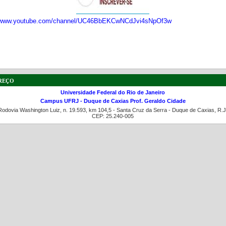
//www.youtube.com/channel/UC46BbEKCwNCdJvi4sNpOf3w
a de boas práticas
PR-7 Canal Youtube
reço
https://www.youtube.com/channel/UC46BbEKCwNCdJvi
Universidade Federal do Rio de Janeiro
Campus UFRJ - Duque de Caxias Prof. Geraldo Cidade
Rodovia Washington Luiz, n. 19.593, km 104,5 - Santa Cruz da Serra - Duque de Caxias, R.J
CEP: 25.240-005