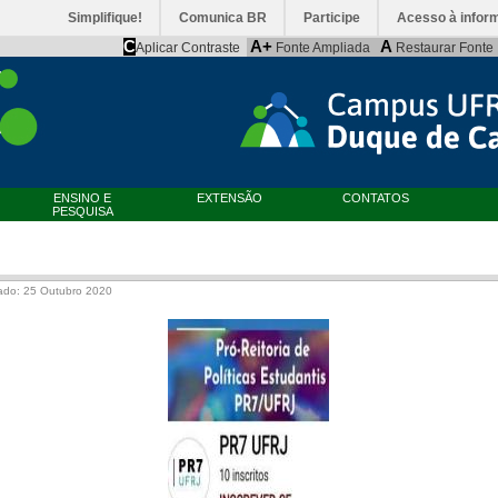
Simplifique!
Comunica BR
Participe
Acesso à infor
C
A+
A
Aplicar Contraste
Fonte Ampliada
Restaurar Fonte
ENSINO E
EXTENSÃO
CONTATOS
PESQUISA
ado: 25 Outubro 2020