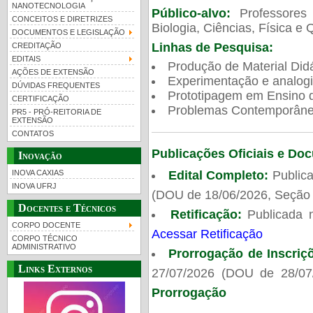
NANOTECNOLOGIA
Público-alvo:
Professores
CONCEITOS E DIRETRIZES
Biologia, Ciências, Física e 
DOCUMENTOS E LEGISLAÇÃO
Linhas de Pesquisa:
CREDITAÇÃO
EDITAIS
Produção de Material Didá
AÇÕES DE EXTENSÃO
Experimentação e analogi
DÚVIDAS FREQUENTES
Prototipagem em Ensino de
CERTIFICAÇÃO
Problemas Contemporâneo
PR5 - PRÓ-REITORIA DE
EXTENSÃO
CONTATOS
Publicações Oficiais e Do
Inovação
Edital Completo:
Publica
INOVA CAXIAS
INOVA UFRJ
(DOU de 18/06/2026, Seção 
Docentes e Técnicos
Retificação:
Publicada 
CORPO DOCENTE
Acessar Retificação
CORPO TÉCNICO
ADMINISTRATIVO
Prorrogação de Inscriç
Links Externos
27/07/2026 (DOU de 28/07
Prorrogação