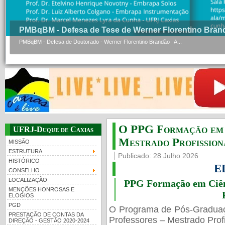
PMBqBM - Defesa de Tese de Werner Florentino Bran
PMBqBM - Defesa de Doutorado - Werner Florentino Brandão A...
O PPG Formação em C
UFRJ-Duque de Caxias
Mestrado Profissiona
MISSÃO
ESTRUTURA
Publicado: 28 Julho 2026
HISTÓRICO
E
CONSELHO
LOCALIZAÇÃO
PPG Formação em Ciênc
MENÇÕES HONROSAS E
ELOGIOS
PGD
O Programa de Pós-Gradua
PRESTAÇÃO DE CONTAS DA
Professores – Mestrado Profi
DIREÇÃO - GESTÃO 2020-2024