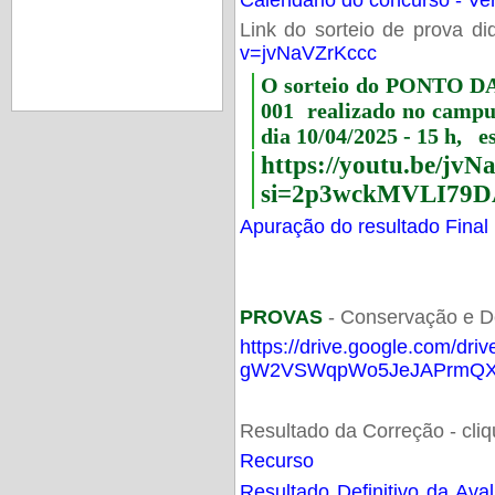
Link do sorteio de prova di
v=jvNaVZrKccc
O sorteio do PONTO 
001 realizado no camp
dia 10/04/2025 - 15 h, e
https://youtu.be/jv
si=2p3wckMVLI79D
Apuração do resultado Final
PROVAS
- Conservação e D
https://drive.google.com/dri
gW2VSWqpWo5JeJAPrmQXV
Resultado da Correção - cli
Recurso
Resultado Definitivo da Ava