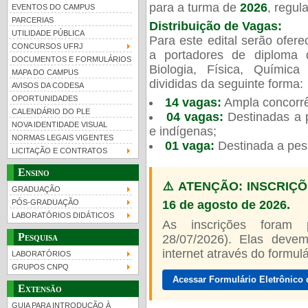
para a turma de
2026
, regu
EVENTOS DO CAMPUS
PARCERIAS
Distribuição de Vagas:
UTILIDADE PÚBLICA
Para este edital serão ofer
CONCURSOS UFRJ
a portadores de diploma 
DOCUMENTOS E FORMULÁRIOS
Biologia, Física, Químic
MAPA DO CAMPUS
UFRJ 100 anos
divididas da seguinte forma:
AVISOS DA CODESA
OPORTUNIDADES
14 vagas:
Ampla concorrê
CALENDÁRIO DO PLE
04 vagas:
Destinadas a p
NOVA IDENTIDADE VISUAL
e indígenas;
NORMAS LEGAIS VIGENTES
01 vaga:
Destinada a pes
LICITAÇÃO E CONTRATOS
Ensino
⚠️ ATENÇÃO: INSCRIÇÕ
GRADUAÇÃO
16 de agosto de 2026.
PÓS-GRADUAÇÃO
LABORATÓRIOS DIDÁTICOS
As inscrições foram
Pesquisa
28/07/2026). Elas devem
internet através do formulár
LABORATÓRIOS
GRUPOS CNPQ
Acessar Formulário Eletrônico 
Extensão
GUIA PARA INTRODUÇÃO À