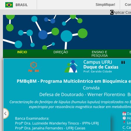
BRASIL
Simplifique!
Co
C
Aplicar Co
INÍCIO
DIREÇÃO
ENSINO E
PESQUISA