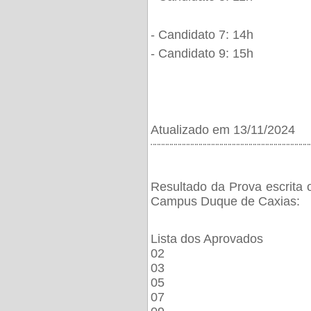
- Candidato 7: 14h
- Candidato 9: 15h
Atualizado em 13/11/2024
¨¨¨¨¨¨¨¨¨¨¨¨¨¨¨¨¨¨¨¨¨¨¨¨¨¨¨¨¨¨¨¨¨¨¨¨¨¨
Resultado da Prova escrita 
Campus Duque de Caxias:
Lista dos Aprovados
02
03
05
07