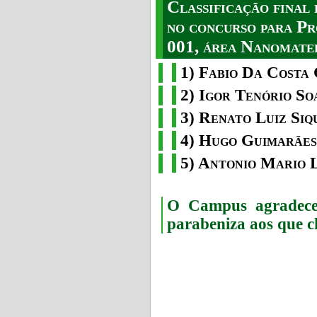
Classificação fina
no concurso para Pr
001, área Nanomater
1) Fabio Da Costa 
2) Igor Tenório So
3) Renato Luiz Siq
4) Hugo Guimarães
5) Antonio Mario 
O Campus agradece 
parabeniza aos que c