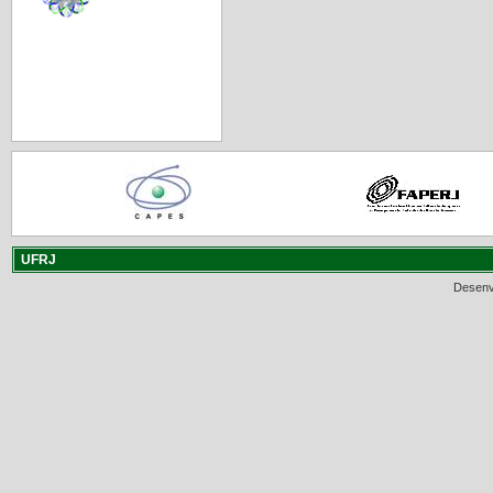
UFRJ
Desenv