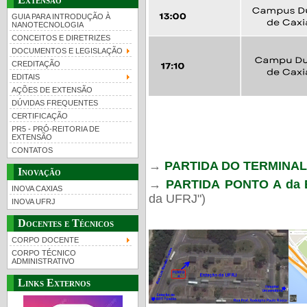
GUIA PARA INTRODUÇÃO À
NANOTECNOLOGIA
CONCEITOS E DIRETRIZES
DOCUMENTOS E LEGISLAÇÃO
CREDITAÇÃO
EDITAIS
AÇÕES DE EXTENSÃO
DÚVIDAS FREQUENTES
CERTIFICAÇÃO
PR5 - PRÓ-REITORIA DE
EXTENSÃO
CONTATOS
→
PARTIDA DO TERMINA
Inovação
→
PARTIDA
PONTO A da E
INOVA CAXIAS
da UFRJ")
INOVA UFRJ
Docentes e Técnicos
CORPO DOCENTE
CORPO TÉCNICO
ADMINISTRATIVO
Links Externos