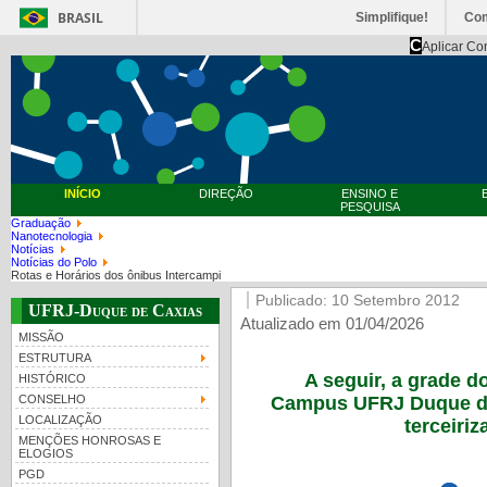
BRASIL
Simplifique!
Co
C
Aplicar Co
INÍCIO
DIREÇÃO
ENSINO E
PESQUISA
Graduação
Nanotecnologia
Notícias
Notícias do Polo
Rotas e Horários dos ônibus Intercampi
Publicado: 10 Setembro 2012
UFRJ-Duque de Caxias
Atualizado em 01/04/2026
MISSÃO
ESTRUTURA
A seguir, a grade d
HISTÓRICO
Campus UFRJ Duque de 
CONSELHO
LOCALIZAÇÃO
terceiriz
MENÇÕES HONROSAS E
ELOGIOS
PGD