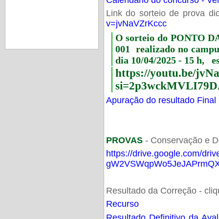
Link do sorteio de prova di
v=jvNaVZrKccc
O sorteio do PONTO 
001 realizado no camp
dia 10/04/2025 - 15 h, e
https://youtu.be/jv
si=2p3wckMVLI79D
Apuração do resultado Final
PROVAS
- Conservação e D
https://drive.google.com/dri
gW2VSWqpWo5JeJAPrmQXV
Resultado da Correção - cli
Recurso
Resultado Definitivo da Ava