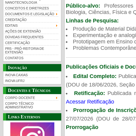
NANOTECNOLOGIA
Público-alvo:
Professores
CONCEITOS E DIRETRIZES
Biologia, Ciências, Física e 
DOCUMENTOS E LEGISLAÇÃO
Linhas de Pesquisa:
CREDITAÇÃO
EDITAIS
Produção de Material Didá
AÇÕES DE EXTENSÃO
Experimentação e analogi
DÚVIDAS FREQUENTES
Prototipagem em Ensino de
CERTIFICAÇÃO
Problemas Contemporâneo
PR5 - PRÓ-REITORIA DE
EXTENSÃO
CONTATOS
Publicações Oficiais e Do
Inovação
Edital Completo:
Publica
INOVA CAXIAS
INOVA UFRJ
(DOU de 18/06/2026, Seção 
Docentes e Técnicos
Retificação:
Publicada 
CORPO DOCENTE
Acessar Retificação
CORPO TÉCNICO
ADMINISTRATIVO
Prorrogação de Inscriç
Links Externos
27/07/2026 (DOU de 28/07
Prorrogação