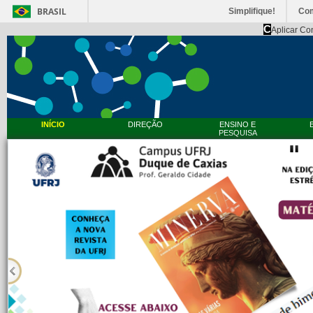
BRASIL
Simplifique!
Co
C
Aplicar Co
INÍCIO
DIREÇÃO
ENSINO E
PESQUISA