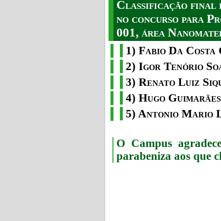
Classificação fina
no concurso para Pr
001, área Nanomater
1) Fabio Da Costa 
2) Igor Tenório So
3) Renato Luiz Siq
4) Hugo Guimarães
5) Antonio Mario 
O Campus agradece 
parabeniza aos que c