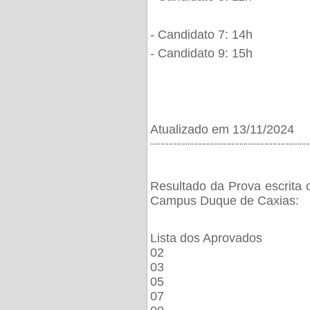
- Candidato 7: 14h
- Candidato 9: 15h
Atualizado em 13/11/2024
¨¨¨¨¨¨¨¨¨¨¨¨¨¨¨¨¨¨¨¨¨¨¨¨¨¨¨¨¨¨¨¨¨¨¨¨¨¨
Resultado da Prova escrita 
Campus Duque de Caxias:
Lista dos Aprovados
02
03
05
07