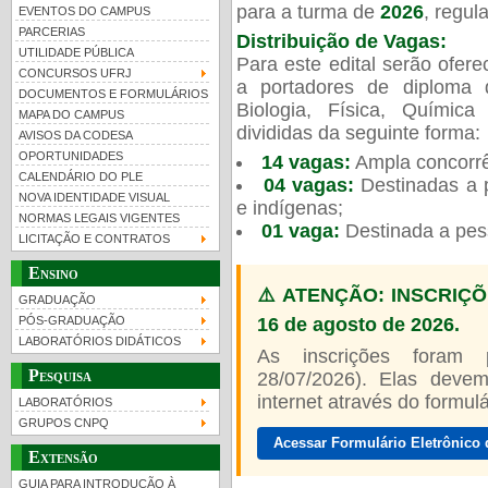
para a turma de
2026
, regu
EVENTOS DO CAMPUS
PARCERIAS
Distribuição de Vagas:
UTILIDADE PÚBLICA
Para este edital serão ofer
CONCURSOS UFRJ
a portadores de diploma 
DOCUMENTOS E FORMULÁRIOS
Biologia, Física, Químic
MAPA DO CAMPUS
UFRJ 100 anos
Guia de boas práticas
PR-
divididas da seguinte forma:
AVISOS DA CODESA
OPORTUNIDADES
14 vagas:
Ampla concorrê
htt
CALENDÁRIO DO PLE
04 vagas:
Destinadas a p
NOVA IDENTIDADE VISUAL
e indígenas;
NORMAS LEGAIS VIGENTES
01 vaga:
Destinada a pes
LICITAÇÃO E CONTRATOS
Ensino
⚠️ ATENÇÃO: INSCRIÇÕ
GRADUAÇÃO
16 de agosto de 2026.
PÓS-GRADUAÇÃO
LABORATÓRIOS DIDÁTICOS
As inscrições foram
Pesquisa
28/07/2026). Elas devem
internet através do formulár
LABORATÓRIOS
GRUPOS CNPQ
Acessar Formulário Eletrônico 
Extensão
GUIA PARA INTRODUÇÃO À