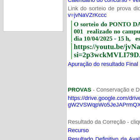
Link do sorteio de prova di
v=jvNaVZrKccc
O sorteio do PONTO 
001 realizado no camp
dia 10/04/2025 - 15 h, e
https://youtu.be/jv
si=2p3wckMVLI79D
Apuração do resultado Final
PROVAS
- Conservação e D
https://drive.google.com/dri
gW2VSWqpWo5JeJAPrmQXV
Resultado da Correção - cli
Recurso
Resultado Definitivo da Ava