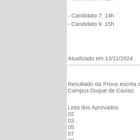
- Candidato 7: 14h
- Candidato 9: 15h
Atualizado em 13/11/2024
¨¨¨¨¨¨¨¨¨¨¨¨¨¨¨¨¨¨¨¨¨¨¨¨¨¨¨¨¨¨¨¨¨¨¨¨¨¨
Resultado da Prova escrita 
Campus Duque de Caxias:
Lista dos Aprovados
02
03
05
07