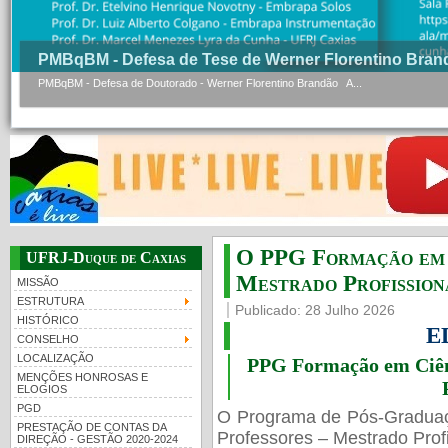
PMBqBM - Defesa de Tese de Werner Florentino Bran
PMBqBM - Defesa de Doutorado - Werner Florentino Brandão A...
O PPG Formação em C
UFRJ-Duque de Caxias
Mestrado Profissiona
MISSÃO
ESTRUTURA
Publicado: 28 Julho 2026
HISTÓRICO
E
CONSELHO
LOCALIZAÇÃO
PPG Formação em Ciênc
MENÇÕES HONROSAS E
ELOGIOS
PGD
O Programa de Pós-Gradua
PRESTAÇÃO DE CONTAS DA
Professores – Mestrado Profi
DIREÇÃO - GESTÃO 2020-2024