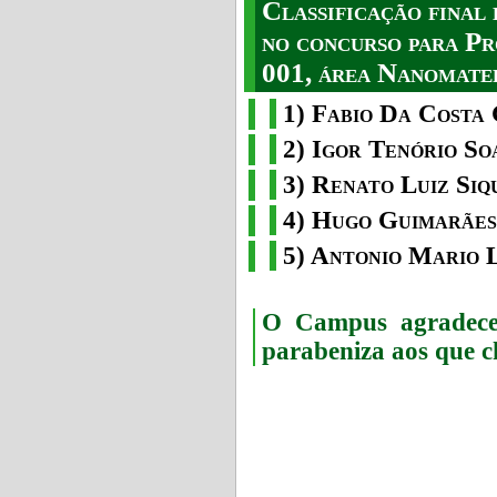
Classificação fina
no concurso para Pr
001, área Nanomater
1) Fabio Da Costa 
2) Igor Tenório So
3) Renato Luiz Siq
4) Hugo Guimarães
5) Antonio Mario 
O Campus agradece 
parabeniza aos que c