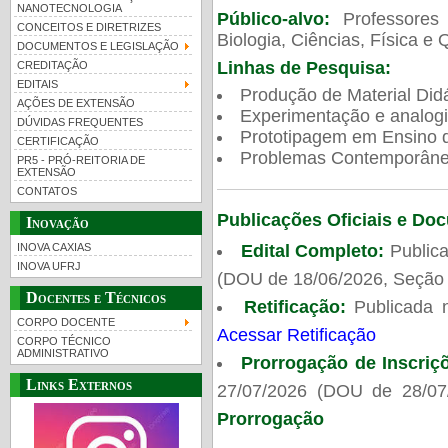
NANOTECNOLOGIA
Público-alvo:
Professores
CONCEITOS E DIRETRIZES
Biologia, Ciências, Física e 
DOCUMENTOS E LEGISLAÇÃO
Linhas de Pesquisa:
CREDITAÇÃO
EDITAIS
Produção de Material Didá
AÇÕES DE EXTENSÃO
Experimentação e analogi
DÚVIDAS FREQUENTES
Prototipagem em Ensino de
CERTIFICAÇÃO
Problemas Contemporâneo
PR5 - PRÓ-REITORIA DE
EXTENSÃO
CONTATOS
Publicações Oficiais e Do
Inovação
Edital Completo:
Publica
INOVA CAXIAS
INOVA UFRJ
(DOU de 18/06/2026, Seção 
Docentes e Técnicos
Retificação:
Publicada 
CORPO DOCENTE
Acessar Retificação
CORPO TÉCNICO
ADMINISTRATIVO
Prorrogação de Inscriç
Links Externos
27/07/2026 (DOU de 28/07
Prorrogação