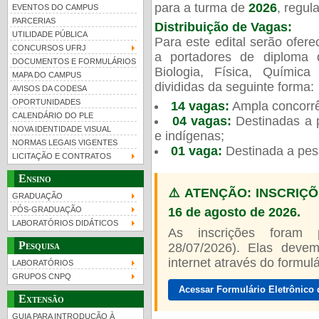
para a turma de
2026
, regu
EVENTOS DO CAMPUS
PARCERIAS
Distribuição de Vagas:
UTILIDADE PÚBLICA
Para este edital serão ofer
CONCURSOS UFRJ
a portadores de diploma 
DOCUMENTOS E FORMULÁRIOS
Biologia, Física, Químic
MAPA DO CAMPUS
UFRJ 100 anos
divididas da seguinte forma:
AVISOS DA CODESA
OPORTUNIDADES
14 vagas:
Ampla concorrê
CALENDÁRIO DO PLE
04 vagas:
Destinadas a p
NOVA IDENTIDADE VISUAL
e indígenas;
NORMAS LEGAIS VIGENTES
01 vaga:
Destinada a pes
LICITAÇÃO E CONTRATOS
Ensino
⚠️ ATENÇÃO: INSCRIÇÕ
GRADUAÇÃO
16 de agosto de 2026.
PÓS-GRADUAÇÃO
LABORATÓRIOS DIDÁTICOS
As inscrições foram
Pesquisa
28/07/2026). Elas devem
internet através do formulár
LABORATÓRIOS
GRUPOS CNPQ
Acessar Formulário Eletrônico 
Extensão
GUIA PARA INTRODUÇÃO À