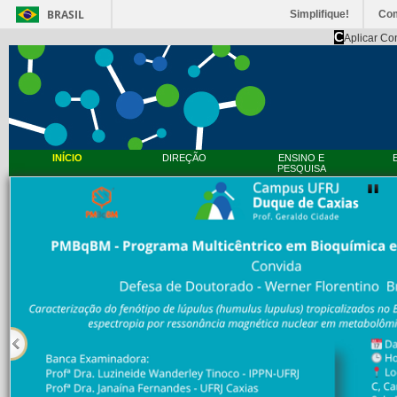
BRASIL
Simplifique!
Co
C
Aplicar Co
INÍCIO
DIREÇÃO
ENSINO E
PESQUISA