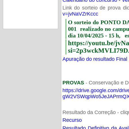
Link do sorteio de prova di
v=jvNaVZrKccc
O sorteio do PONTO 
001 realizado no camp
dia 10/04/2025 - 15 h, e
https://youtu.be/jv
si=2p3wckMVLI79D
Apuração do resultado Final
PROVAS
- Conservação e D
https://drive.google.com/dri
gW2VSWqpWo5JeJAPrmQXV
Resultado da Correção - cli
Recurso
Resultado Definitivo da Ava