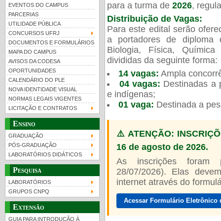
para a turma de
2026
, regu
EVENTOS DO CAMPUS
PARCERIAS
Distribuição de Vagas:
UTILIDADE PÚBLICA
Para este edital serão ofer
CONCURSOS UFRJ
a portadores de diploma 
DOCUMENTOS E FORMULÁRIOS
Biologia, Física, Químic
MAPA DO CAMPUS
UFRJ 100 anos
divididas da seguinte forma:
AVISOS DA CODESA
OPORTUNIDADES
14 vagas:
Ampla concorrê
CALENDÁRIO DO PLE
04 vagas:
Destinadas a p
NOVA IDENTIDADE VISUAL
e indígenas;
NORMAS LEGAIS VIGENTES
01 vaga:
Destinada a pes
LICITAÇÃO E CONTRATOS
Ensino
⚠️ ATENÇÃO: INSCRIÇÕ
GRADUAÇÃO
16 de agosto de 2026.
PÓS-GRADUAÇÃO
LABORATÓRIOS DIDÁTICOS
As inscrições foram
Pesquisa
28/07/2026). Elas devem
internet através do formulár
LABORATÓRIOS
GRUPOS CNPQ
Acessar Formulário Eletrônico 
Extensão
GUIA PARA INTRODUÇÃO À