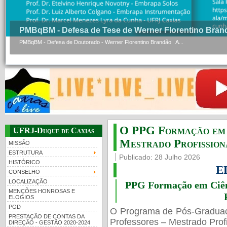
PMBqBM - Defesa de Tese de Werner Florentino Bran
PMBqBM - Defesa de Doutorado - Werner Florentino Brandão A...
O PPG Formação em C
UFRJ-Duque de Caxias
Mestrado Profissiona
MISSÃO
ESTRUTURA
Publicado: 28 Julho 2026
HISTÓRICO
E
CONSELHO
LOCALIZAÇÃO
PPG Formação em Ciênc
MENÇÕES HONROSAS E
ELOGIOS
PGD
O Programa de Pós-Gradua
PRESTAÇÃO DE CONTAS DA
Professores – Mestrado Profi
DIREÇÃO - GESTÃO 2020-2024