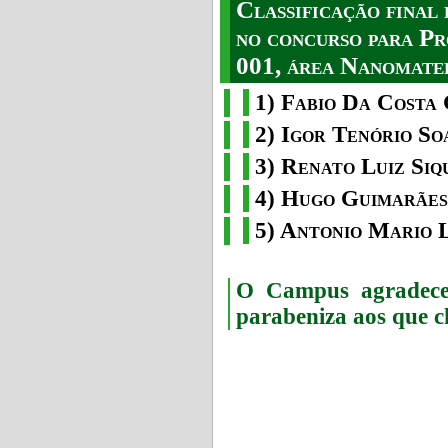
Classificação fina
no concurso para Pr
001, área Nanomater
1) Fabio Da Costa 
2) Igor Tenório So
3) Renato Luiz Siq
4) Hugo Guimarães
5) Antonio Mario 
O Campus agradece 
parabeniza aos que c