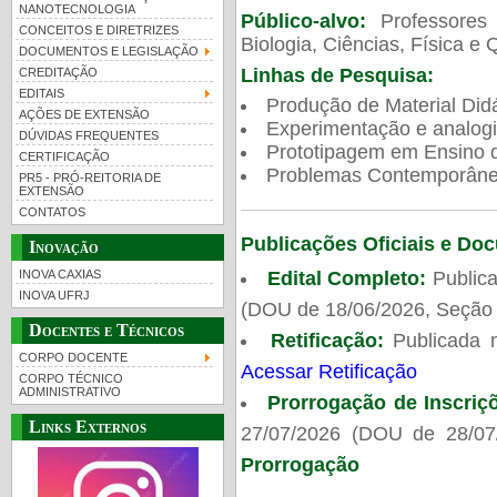
NANOTECNOLOGIA
Público-alvo:
Professores
CONCEITOS E DIRETRIZES
Biologia, Ciências, Física e 
DOCUMENTOS E LEGISLAÇÃO
Linhas de Pesquisa:
CREDITAÇÃO
EDITAIS
Produção de Material Didá
AÇÕES DE EXTENSÃO
Experimentação e analogi
DÚVIDAS FREQUENTES
Prototipagem em Ensino de
CERTIFICAÇÃO
Problemas Contemporâneo
PR5 - PRÓ-REITORIA DE
EXTENSÃO
CONTATOS
Publicações Oficiais e Do
Inovação
Edital Completo:
Publica
INOVA CAXIAS
INOVA UFRJ
(DOU de 18/06/2026, Seção 
Docentes e Técnicos
Retificação:
Publicada 
CORPO DOCENTE
Acessar Retificação
CORPO TÉCNICO
ADMINISTRATIVO
Prorrogação de Inscriç
Links Externos
27/07/2026 (DOU de 28/07
Prorrogação