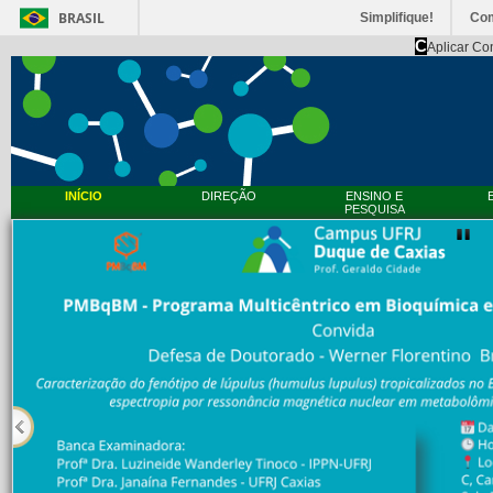
BRASIL
Simplifique!
Co
C
Aplicar Co
INÍCIO
DIREÇÃO
ENSINO E
PESQUISA