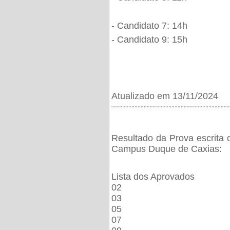
- Candidato 7: 14h
- Candidato 9: 15h
Atualizado em 13/11/2024
¨¨¨¨¨¨¨¨¨¨¨¨¨¨¨¨¨¨¨¨¨¨¨¨¨¨¨¨¨¨¨¨¨¨¨¨¨¨
Resultado da Prova escrita 
Campus Duque de Caxias:
Lista dos Aprovados
02
03
05
07