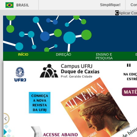
BRASIL
Simplifique!
Co
C
Aplicar Co
INÍCIO
DIREÇÃO
ENSINO E
PESQUISA