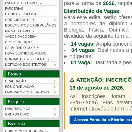
para a turma de
2026
, regu
EVENTOS DO CAMPUS
PARCERIAS
Distribuição de Vagas:
UTILIDADE PÚBLICA
Para este edital serão ofer
CONCURSOS UFRJ
a portadores de diploma 
DOCUMENTOS E FORMULÁRIOS
Biologia, Física, Químic
MAPA DO CAMPUS
UFRJ 100 anos
Guia de boas práticas
PR-
divididas da seguinte forma:
AVISOS DA CODESA
OPORTUNIDADES
14 vagas:
Ampla concorrê
htt
CALENDÁRIO DO PLE
04 vagas:
Destinadas a p
NOVA IDENTIDADE VISUAL
e indígenas;
NORMAS LEGAIS VIGENTES
01 vaga:
Destinada a pes
LICITAÇÃO E CONTRATOS
Ensino
⚠️ ATENÇÃO: INSCRIÇÕ
GRADUAÇÃO
16 de agosto de 2026.
PÓS-GRADUAÇÃO
LABORATÓRIOS DIDÁTICOS
As inscrições foram
Pesquisa
28/07/2026). Elas devem
internet através do formulár
LABORATÓRIOS
GRUPOS CNPQ
Acessar Formulário Eletrônico 
Extensão
GUIA PARA INTRODUÇÃO À