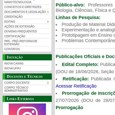
NANOTECNOLOGIA
Público-alvo:
Professores
CONCEITOS E DIRETRIZES
Biologia, Ciências, Física e 
DOCUMENTOS E LEGISLAÇÃO
Linhas de Pesquisa:
CREDITAÇÃO
EDITAIS
Produção de Material Didá
AÇÕES DE EXTENSÃO
Experimentação e analogi
DÚVIDAS FREQUENTES
Prototipagem em Ensino de
CERTIFICAÇÃO
Problemas Contemporâneo
PR5 - PRÓ-REITORIA DE
EXTENSÃO
CONTATOS
Publicações Oficiais e Do
Inovação
Edital Completo:
Publica
INOVA CAXIAS
INOVA UFRJ
(DOU de 18/06/2026, Seção 
Docentes e Técnicos
Retificação:
Publicada 
CORPO DOCENTE
Acessar Retificação
CORPO TÉCNICO
ADMINISTRATIVO
Prorrogação de Inscriç
Links Externos
27/07/2026 (DOU de 28/07
Prorrogação