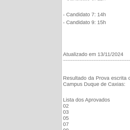
- Candidato 7: 14h
- Candidato 9: 15h
Atualizado em 13/11/2024
¨¨¨¨¨¨¨¨¨¨¨¨¨¨¨¨¨¨¨¨¨¨¨¨¨¨¨¨¨¨¨¨¨¨¨¨¨¨
Resultado da Prova escrita 
Campus Duque de Caxias:
Lista dos Aprovados
02
03
05
07