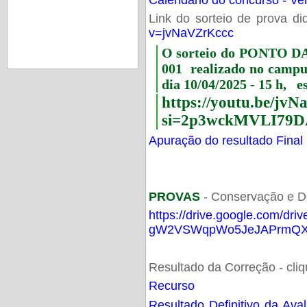
Link do sorteio de prova di
v=jvNaVZrKccc
O sorteio do PONTO 
001 realizado no camp
dia 10/04/2025 - 15 h, e
https://youtu.be/jv
si=2p3wckMVLI79D
Apuração do resultado Final
PROVAS
- Conservação e D
https://drive.google.com/dri
gW2VSWqpWo5JeJAPrmQXV
Resultado da Correção - cli
Recurso
Resultado Definitivo da Ava