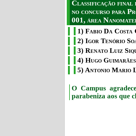
Classificação fina
no concurso para Pr
001, área Nanomater
1) Fabio Da Costa 
2) Igor Tenório So
3) Renato Luiz Siq
4) Hugo Guimarães
5) Antonio Mario 
O Campus agradece 
parabeniza aos que c