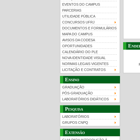
EVENTOS DO CAMPUS
PARCERIAS
UTILIDADE PÚBLICA
CONCURSOS UFRJ
DOCUMENTOS E FORMULÁRIOS
MAPA DO CAMPUS
UFRJ 100 anos
Gui
AVISOS DA CODESA
Ende
OPORTUNIDADES
CALENDÁRIO DO PLE
NOVA IDENTIDADE VISUAL
NORMAS LEGAIS VIGENTES
LICITAÇÃO E CONTRATOS
Ensino
GRADUAÇÃO
PÓS-GRADUAÇÃO
LABORATÓRIOS DIDÁTICOS
Pesquisa
LABORATÓRIOS
GRUPOS CNPQ
Extensão