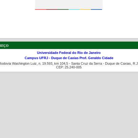
a de boas práticas
PR-7 Canal Youtube
reço
https://www.youtube.com/channel/UC46BbEKCwNCdJvi
Universidade Federal do Rio de Janeiro
Campus UFRJ - Duque de Caxias Prof. Geraldo Cidade
Rodovia Washington Luiz, n. 19.593, km 104,5 - Santa Cruz da Serra - Duque de Caxias, R.J
CEP: 25.240-005