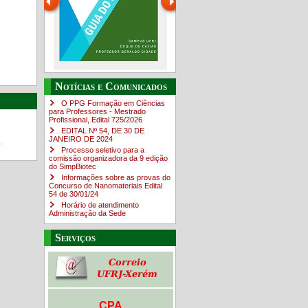
Guia do estudante
O Campus em Números
Notícias e Comunicados
4sNpOf3w
O PPG Formação em Ciências
para Professores - Mestrado
Profissional, Edital ​725/202​6
EDITAL Nº 54, DE 30 DE
JANEIRO DE 2024
.
Processo seletivo para a
comissão organizadora da 9 edição
do SimpBiotec
Informações sobre as provas do
Concurso de Nanomateriais Edital
54 de 30/01/24
Horário de atendimento
Administração da Sede
Serviços
CPA