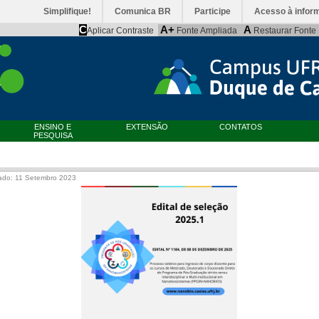
Simplifique!
Comunica BR
Participe
Acesso à infor
C
A+
A
Aplicar Contraste
Fonte Ampliada
Restaurar Fonte
ENSINO E
EXTENSÃO
CONTATOS
PESQUISA
ado: 11 Setembro 2023