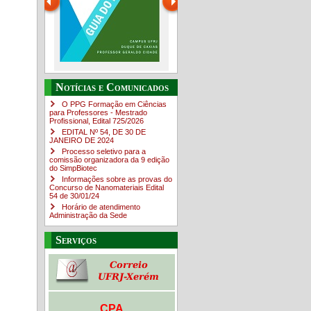
Guia do estudante
O Campus em Números
Notícias e Comunicados
4sNpOf3w
O PPG Formação em Ciências
para Professores - Mestrado
Profissional, Edital ​725/202​6
EDITAL Nº 54, DE 30 DE
JANEIRO DE 2024
Processo seletivo para a
comissão organizadora da 9 edição
do SimpBiotec
Informações sobre as provas do
Concurso de Nanomateriais Edital
54 de 30/01/24
Horário de atendimento
Administração da Sede
Serviços
CPA