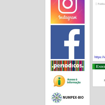
Public
https:
Ende