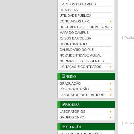
EVENTOS DO CAMPUS
PARCERIAS
UTILIDADE PÚBLICA
CONCURSOS UFRJ
DOCUMENTOS E FORMULÁRIOS
MAPA DO CAMPUS
UFRJ 100 anos
Gui
Public
AVISOS DA CODESA
OPORTUNIDADES
CALENDÁRIO DO PLE
NOVA IDENTIDADE VISUAL
NORMAS LEGAIS VIGENTES
LICITAÇÃO E CONTRATOS
Ensino
GRADUAÇÃO
PÓS-GRADUAÇÃO
LABORATÓRIOS DIDÁTICOS
Pesquisa
LABORATÓRIOS
GRUPOS CNPQ
Public
Extensão