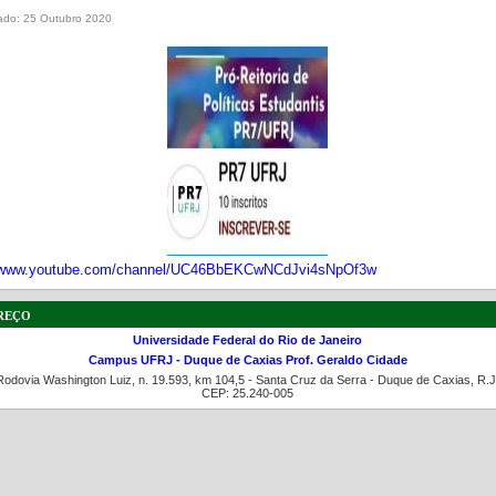
ado: 25 Outubro 2020
//www.youtube.com/channel/UC46BbEKCwNCdJvi4sNpOf3w
reço
Universidade Federal do Rio de Janeiro
Campus UFRJ - Duque de Caxias Prof. Geraldo Cidade
Rodovia Washington Luiz, n. 19.593, km 104,5 - Santa Cruz da Serra - Duque de Caxias, R.J
CEP: 25.240-005