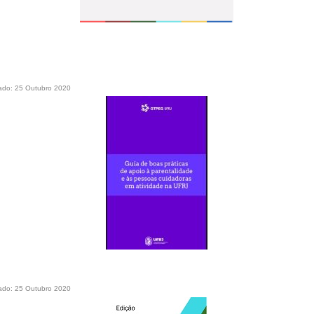
a de boas práticas
PR-7 Canal Youtube
ado: 25 Outubro 2020
https://www.youtube.com/channel/UC46BbEKCwNCdJvi
ado: 25 Outubro 2020