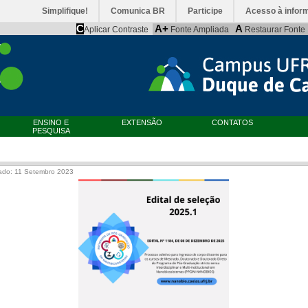
Simplifique!
Comunica BR
Participe
Acesso à infor
C
A+
A
Aplicar Contraste
Fonte Ampliada
Restaurar Fonte
ENSINO E
EXTENSÃO
CONTATOS
PESQUISA
ado: 11 Setembro 2023