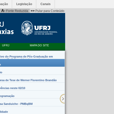
mação
Legislação
Canais
A-
»»
Fonte Reduzida
Pular para Conteúdo
UFRJ
MAPA DO SITE
tivo do Programa de Pós-Graduação em
emas (PpG Nanobiossistemas)
a
io
sa de Tese de Werner Florentino Brandão
vências neste 02/10
rogramação
lsa Sanduiche - PMBqBM
lidade