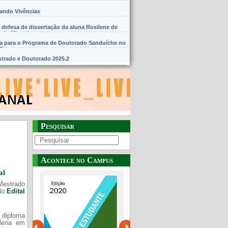
hando Vivências
 defesa de dissertação da aluna Rosilene de
 de Miranda
na para o Programa de Doutorado Sanduíche no
SE
trado e Doutorado 2025.2
Pesquisar
Acontece no Campus
al
Mestrado
elo
Edital
 diploma
Plena em