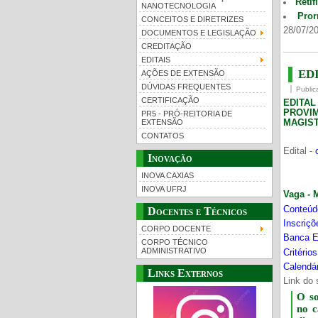
Retif
NANOTECNOLOGIA
Pror
CONCEITOS E DIRETRIZES
28/07/20
DOCUMENTOS E LEGISLAÇÃO
CREDITAÇÃO
EDITAIS
EDI
AÇÕES DE EXTENSÃO
DÚVIDAS FREQUENTES
Public
CERTIFICAÇÃO
EDITA
PROVI
PR5 - PRÓ-REITORIA DE
MAGIST
EXTENSÃO
CONTATOS
Edital -
Inovação
INOVA CAXIAS
INOVA UFRJ
Vaga - 
Conteúd
Docentes e Técnicos
Inscriç
CORPO DOCENTE
Banca E
CORPO TÉCNICO
ADMINISTRATIVO
Critério
Calendár
Links Externos
Link do 
O s
no 