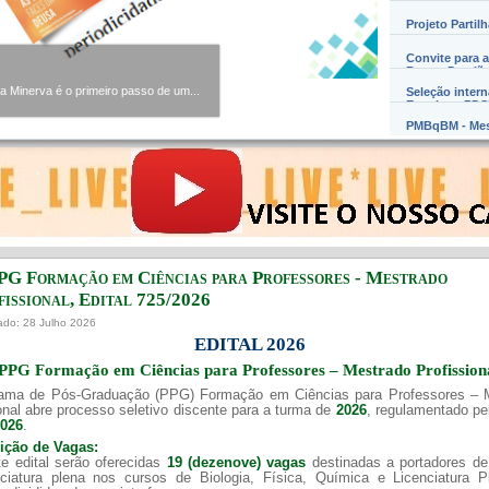
Projeto Partil
Convite para a
Barros Damião
Minerva é o primeiro passo de um...
Seleção inter
Exterior – PD
PMBqBM - Mes
PG Formação em Ciências para Professores - Mestrado
issional, Edital ​725/202​6
ado: 28 Julho 2026
EDITAL 2026
PPG Formação em Ciências para Professores – Mestrado Profission
ama de Pós-Graduação (PPG) Formação em Ciências para Professores – 
onal abre processo seletivo discente para a turma de
2026
, regulamentado p
2026
.
uição de Vagas:
e edital serão oferecidas
19 (dezenove) vagas
destinadas a portadores de
nciatura plena nos cursos de Biologia, Física, Química e Licenciatura 