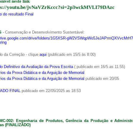
onível neste link
ps://youtu.be/jvNaVZrKccc?si=2p3wckMVLI79DAzc
 do resultado Final
S
- Conservação e Desenvolvimento Sustentável:
/drive.google.com/drive/folders/1G5XSR-gW2VSWqpWo5JeJAPrmQXVvcMrH?
ring
o da Correção - clique
aqui
(publicado em 15/5 às 8:00)
o Definitivo da Avaliação da Prova Escrita
( publicado em 16/5 as 11:55)
ios da Prova Didática e da Arguição de Memorial
ios da Prova Didática e da Arguição de Memorial
publicado em 20/05
ADO FINAL
publicado em 22/05/2025 as 18:53
MC-002: Engenharia de Produtos, Gerência da Produção e Administ
as (FINALIZADO)