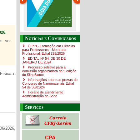
26.
Guia do estudante
O Campus em Números
Notícias e Comunicados
em ser
4sNpOf3w
O PPG Formação em Ciências
para Professores - Mestrado
Profissional, Edital ​725/202​6
EDITAL Nº 54, DE 30 DE
JANEIRO DE 2024
Processo seletivo para a
comissão organizadora da 9 edição
Física e
do SimpBiotec
Informações sobre as provas do
Concurso de Nanomateriais Edital
54 de 30/01/24
Horário de atendimento
Administração da Sede
Serviços
06/2026,
CPA