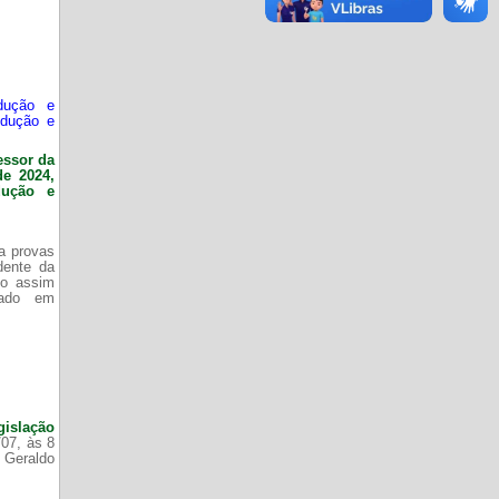
dução e
odução e
essor da
de 2024,
dução e
da provas
dente da
do assim
zado em
gislação
/07, às 8
 Geraldo