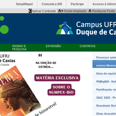
Simplifique!
Comunica BR
Participe
Acesso à infor
C
A+
A
Aplicar Contraste
Fonte Ampliada
Restaurar Fonte
ENSINO E
EXTENSÃO
CONTATOS
PESQUISA
Processo sele
Nanobiossist
revista Minerv
Nota de repúd
PMBqBM - Defe
Partilhando vi
SIAC 2025 - P
Resultado Bo
Dirac Acessibi