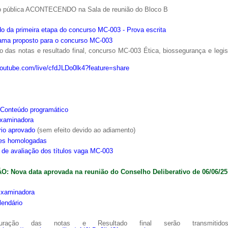
o pública ACONTECENDO na Sala de reunião do Bloco B
o da primeira etapa do concurso MC-003 - Prova escrita
ama proposto para o concurso MC-003
 das notas e resultado final, concurso MC-003 Ética, biossegurança e legi
youtube.com/live/cfdJLDo0lk4?feature=share
Conteúdo programático
xaminadora
rio aprovado
(sem efeito devido ao adiamento)
ões homologadas
s de avaliação dos títulos vaga MC-003
: Nova data aprovada na reunião do Conselho Deliberativo de 06/06/25
xaminadora
lendário
ração das notas e Resultado final serão transmitido