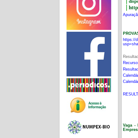
disp
htt
Apuração
PROVA
https:/
usp=sha
Resultad
Recurso
Resultad
Calendár
Calendár
RESULT
Vaga - 
Empres