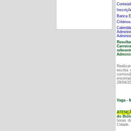
Conteúd
Inscriç
Banca 
Critério
Calend
Adminis
Adminis
Resulta
Carrei
refere
Adminis
Realizar
escrita
comissã
encerr
29/04/2
Vaga - 
ATENÇ
do Bió
horas d
Cidade.