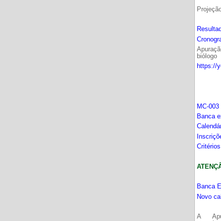
Projeçã
Resultad
Cronogr
Apuração
biólogo
https://
MC-003 
Banca e
Calendá
Inscriç
Critério
ATENÇÂO
Banca E
Novo ca
A Apu