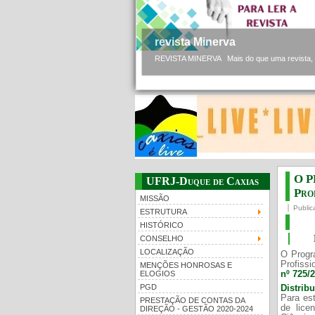
revista Minerva
REVISTA MINERVA Mais do que uma revista, a 
O P
UFRJ-Duque de Caxias
Prof
MISSÃO
Public
ESTRUTURA
HISTÓRICO
CONSELHO
LOCALIZAÇÃO
O Progr
Profissi
MENÇÕES HONROSAS E
nº 725/
ELOGIOS
PGD
Distrib
Para est
PRESTAÇÃO DE CONTAS DA
de lice
DIREÇÃO - GESTÃO 2020-2024