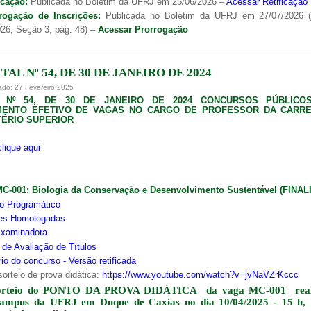
icação:
Publicada no Boletim da UFRJ em 25/06/2026 –
Acessar Retificação
rogação de Inscrições:
Publicada no Boletim da UFRJ em 27/07/2026 
26, Seção 3, pág. 48) –
Acessar Prorrogação
TAL Nº 54, DE 30 DE JANEIRO DE 2024
ado: 27 Fevereiro 2025
L Nº 54, DE 30 DE JANEIRO DE 2024 CONCURSOS PÚBLICO
MENTO EFETIVO DE VAGAS NO CARGO DE PROFESSOR DA CARRE
ÉRIO SUPERIOR
clique aqui
MC-001:
Biologia da Conservação e Desenvolvimento Sustentável (FINA
o Programático
ões Homologadas
xaminadora
s de Avaliação de Títulos
io do concurso - Versão retificada
sorteio de prova didática:
https://www.youtube.com/watch?v=jvNaVZrKccc
orteio do PONTO DA PROVA DIDÁTICA da vaga MC-001 real
campus da UFRJ em Duque de Caxias no dia 10/04/2025 - 15 h,