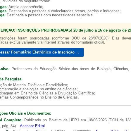
, divididas da seguinte forma:
agas:
Ampla concorrência;
agas:
Destinadas a pessoas autodeclaradas pretas, pardas e indígenas;
aga:
Destinada a pessoas com necessidades especiais.
TENÇÃO: INSCRIÇÕES PRORROGADAS! 20 de julho a 16 de agosto de 20
a de boas práticas
PR-7 Canal Youtube
nscrições foram prorrogadas (conforme DOU de 28/07/2026). Elas dev
zadas exclusivamente via internet através do formulário oficial.
https://www.youtube.com/channel/UC46BbEKCwNCdJvi
essar Formulário Eletrônico de Inscrição →
-alvo:
Professores da Educação Básica das áreas de Biologia, Ciências, 
.
de Pesquisa:
ção de Material Didático e Paradidático;
imentação e analogias no ensino de ciências;
tipagem em Ensino de Ciências e Divulgação Científica;
lemas Contemporâneos no Ensino de Ciências.
ções Oficiais e Documentos:
al Completo:
Publicado no Boletim da UFRJ em 18/06/2026 (DOU de 18/
, pág. 84) –
Acessar Edital