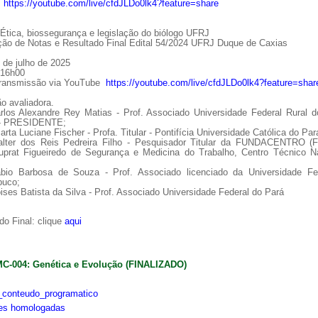
:
https://youtube.com/live/cfdJLDo0lk4?feature=share
tica, biossegurança e legislação do biólogo UFRJ
ção de Notas e Resultado Final Edital 54/2024 UFRJ Duque de Caxias
 de julho de 2025
 16h00
Transmissão via YouTube
https://youtube.com/live/cfdJLDo0lk4?feature=shar
o avaliadora.
arlos Alexandre Rey Matias - Prof. Associado Universidade Federal Rural d
 - PRESIDENTE;
arta Luciane Fischer - Profa. Titular - Pontifícia Universidade Católica do Par
alter dos Reis Pedreira Filho - Pesquisador Titular da FUNDACENTRO (
uprat Figueiredo de Segurança e Medicina do Trabalho, Centro Técnico Na
ábio Barbosa de Souza - Prof. Associado licenciado da Universidade Fe
uco;
ises Batista da Silva - Prof. Associado Universidade Federal do Pará
o Final: clique
aqui
MC-004: Genética e Evolução (FINALIZADO)
conteudo_programatico
ões homologadas