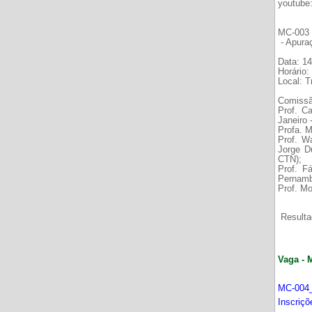
youtube
MC-003 É
- Apura
Data: 14
Horário:
Local: 
Comissã
Prof. C
Janeiro
Profa. M
Prof. W
Jorge D
CTN);
Prof. F
Pernamb
Prof. Mo
Resultad
Vaga - 
MC-004_
Inscriç