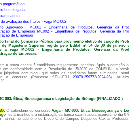
o programático
ões homologadas
Examinadora
-
s de avaliação dos títulos - vaga MC-002
ário Aprovado- MC002 - Engenharia de Produtos, Gerência da Pro
tração de Empresas MC002 - Engenharia de Produtos, Gerência da Pr
tração de Empresas
do Final do Concurso Público para provimento efetivo de cargo de Prof
ra de
Magistério Superior regido pelo Edital nº 54 de 30 de janeiro 
nte à vaga MC-002 -
Engenharia de Produtos, Gerência da Pro
tração de Empresas.
am a prova escrita 5 candidatos regularmente inscritos. Após a correção 
 e em conformidade com a Resolução de 15/2020 do CONSUNI, a presi
o julgadora comunicou que todos os candidatos foram eliminados, sen
ado o concurso (Processo SEI-UFRJ
23079.259772/2024-23
). Atuali
025
MC-003: Ética, Biossegurança e Legislação do Biólogo (FINALIZADO )
ÃO
:
O calendário do concurso
Vaga - MC-003: Ética, Biossegurança e Le
logo
está mantido e a instauração da banca examinadora ocorrerá no dia 07
a manhã, no auditório do Bloco C do Campus Duque de Caxias Professor