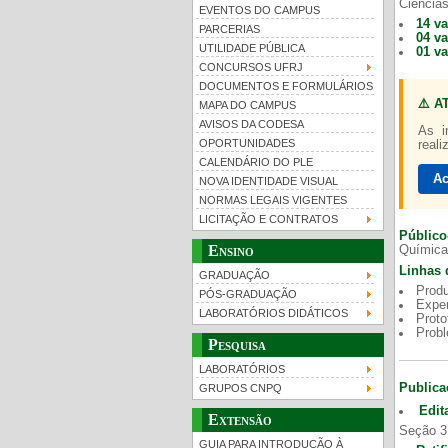
Ciências
EVENTOS DO CAMPUS
14 v
PARCERIAS
04 v
UTILIDADE PÚBLICA
01 v
CONCURSOS UFRJ
DOCUMENTOS E FORMULÁRIOS
⚠️ A
MAPA DO CAMPUS
UFRJ 100 anos
Gui
AVISOS DA CODESA
As i
OPORTUNIDADES
reali
CALENDÁRIO DO PLE
Ac
NOVA IDENTIDADE VISUAL
NORMAS LEGAIS VIGENTES
LICITAÇÃO E CONTRATOS
Público
Ensino
Química
Linhas 
GRADUAÇÃO
Produ
PÓS-GRADUAÇÃO
Exper
LABORATÓRIOS DIDÁTICOS
Proto
Prob
Pesquisa
LABORATÓRIOS
Publica
GRUPOS CNPQ
Edit
Extensão
Seção 3
GUIA PARA INTRODUÇÃO À